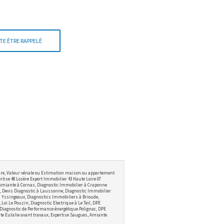
TE ÊTRE RAPPELÉ
ire, Valeur vénale ou Estimation maison ou appartement
tise 48 Lozère Expert Immobilier 43 Haute Loire 07
 Amiante à Cornas, Diagnostic Immobilier à Craponne
 Devis Diagnostic à Laussonne, Diagnostic Immobilier
 à Yssingeaux, Diagnostics Immobiliers à Brioude,
i Le Pouzin, Diagnostic Electrique à Le Teil, DPE
 Diagnostic de Performance énergétique Polignac, DPE
te Eulalie avant travaux, Expertise Saugues, Amiante