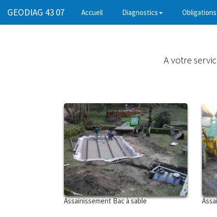
GEODIAG 43 07
(current)
Accueil
Diagnostics
Obligations
A votre servi
Assainissement Bac à sable
Assa