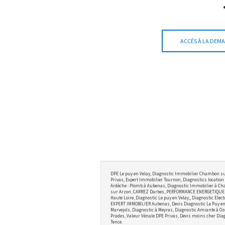
ACCÈS À LA DEMA
DPE Le puy en Velay, Diagnostic Immobilier Chambon su
Privas, Expert Immobilier Tournon, Diagnostics location 
Ardèche : Plomb à Aubenas, Diagnostic Immobilier à Cha
sur Arzon, CARREZ Darbes, PERFORMANCE ENERGETIQUE BRI
Haute Loire, Diagnostic Le puy en Velay,, Diagnostic Ele
EXPERT IMMOBILIER Aubenas, Devis Diagnostic Le Puy en V
Marvejols, Diagnostic à Meyras, Diagnostic Amiante à Oz
Prades, Valeur Vénale DPE Privas, Devis moins cher Diag
Tence.