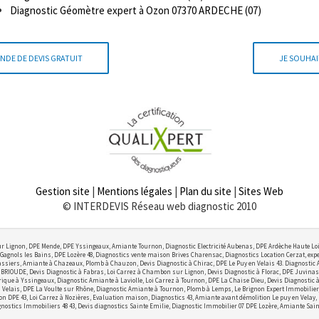
Diagnostic Géomètre expert à Ozon 07370 ARDECHE (07)
NDE DE DEVIS GRATUIT
JE SOUHAI
Gestion site
|
Mentions légales
|
Plan du site
|
Sites Web
© INTERDEVIS Réseau web diagnostic 2010
r Lignon, DPE Mende, DPE Yssingeaux, Amiante Tournon, Diagnostic Electricité Aubenas, DPE Ardèche Haute Lo
Gagnols les Bains, DPE Lozère 48, Diagnostics vente maison Brives Charensac, Diagnostics Location Cerzat, exper
ssiers, Amiante à Chazeaux, Plomb à Chauzon, Devis Diagnostic à Chirac, DPE Le Puy en Velais 43. Diagnostic
OUDE, Devis Diagnostic à Fabras, Loi Carrez à Chambon sur Lignon, Devis Diagnostic à Florac, DPE Juvinas,
ctrique à Yssingeaux, Diagnostic Amiante à Laviolle, Loi Carrez à Tournon, DPE La Chaise Dieu, Devis Diagnostic
elais, DPE La Voulte sur Rhône, Diagnostic Amiante à Tournon, Plomb à Lemps, Le Brignon Expert Immobilier, Lo
on DPE 43, Loi Carrez à Nozières, Evaluation maison, Diagnostics 43, Amiante avant démolition Le puy en Velay,
nostics Immobiliers 48 43, Devis diagnostics Sainte Emilie, Diagnostic Immobilier 07 DPE Lozère, Amiante Sain