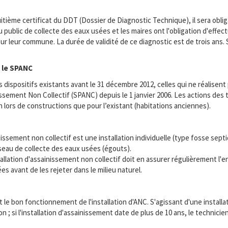
itième certificat du DDT (Dossier de Diagnostic Technique), il sera obliga
 public de collecte des eaux usées et les maires ont l'obligation d'effe
 leur commune. La durée de validité de ce diagnostic est de trois ans. Si
t le SPANC
dispositifs existants avant le 31 décembre 2012, celles qui ne réalisent p
nissement Non Collectif (SPANC) depuis le 1 janvier 2006. Les actions de
en lors de constructions que pour l’existant (habitations anciennes).
ssement non collectif est une installation individuelle (type fosse sep
 réseau de collecte des eaux usées (égouts).
llation d'assainissement non collectif doit en assurer régulièrement l'ent
s avant de les rejeter dans le milieu naturel.
et le bon fonctionnement de l'installation d'ANC. S'agissant d'une install
n ; si l'installation d'assainissement date de plus de 10 ans, le technic