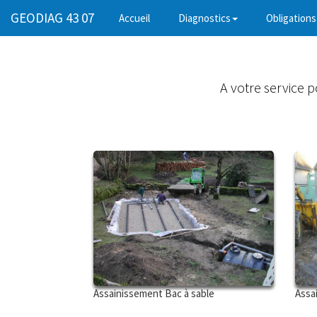
GEODIAG 43 07
(current)
Accueil
Diagnostics
Obligations
A votre service 
Assainissement Bac à sable
Assa