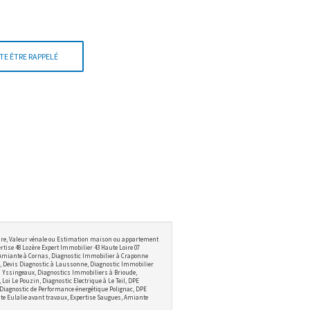
TE ÊTRE RAPPELÉ
ire, Valeur vénale ou Estimation maison ou appartement
tise 48 Lozère Expert Immobilier 43 Haute Loire 07
 Amiante à Cornas, Diagnostic Immobilier à Craponne
 Devis Diagnostic à Laussonne, Diagnostic Immobilier
 à Yssingeaux, Diagnostics Immobiliers à Brioude,
i Le Pouzin, Diagnostic Electrique à Le Teil, DPE
 Diagnostic de Performance énergétique Polignac, DPE
te Eulalie avant travaux, Expertise Saugues, Amiante