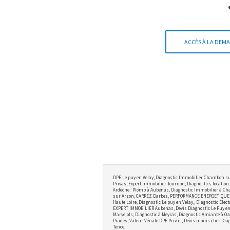
ACCÈS À LA DEMA
DPE Le puy en Velay, Diagnostic Immobilier Chambon su
Privas, Expert Immobilier Tournon, Diagnostics location 
Ardèche : Plomb à Aubenas, Diagnostic Immobilier à Cha
sur Arzon, CARREZ Darbes, PERFORMANCE ENERGETIQUE BRI
Haute Loire, Diagnostic Le puy en Velay,, Diagnostic Ele
EXPERT IMMOBILIER Aubenas, Devis Diagnostic Le Puy en V
Marvejols, Diagnostic à Meyras, Diagnostic Amiante à Oz
Prades, Valeur Vénale DPE Privas, Devis moins cher Diag
Tence.