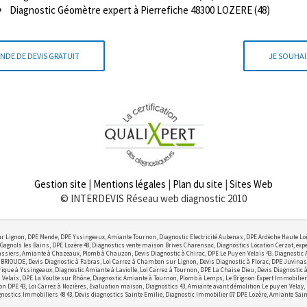
Diagnostic Géomètre expert à Pierrefiche 48300 LOZERE (48)
NDE DE DEVIS GRATUIT
JE SOUHAI
Gestion site
|
Mentions légales
|
Plan du site
|
Sites Web
© INTERDEVIS Réseau web diagnostic 2010
r Lignon, DPE Mende, DPE Yssingeaux, Amiante Tournon, Diagnostic Electricité Aubenas, DPE Ardèche Haute Lo
Gagnols les Bains, DPE Lozère 48, Diagnostics vente maison Brives Charensac, Diagnostics Location Cerzat, exper
ssiers, Amiante à Chazeaux, Plomb à Chauzon, Devis Diagnostic à Chirac, DPE Le Puy en Velais 43. Diagnostic
OUDE, Devis Diagnostic à Fabras, Loi Carrez à Chambon sur Lignon, Devis Diagnostic à Florac, DPE Juvinas,
ctrique à Yssingeaux, Diagnostic Amiante à Laviolle, Loi Carrez à Tournon, DPE La Chaise Dieu, Devis Diagnostic
elais, DPE La Voulte sur Rhône, Diagnostic Amiante à Tournon, Plomb à Lemps, Le Brignon Expert Immobilier, Lo
on DPE 43, Loi Carrez à Nozières, Evaluation maison, Diagnostics 43, Amiante avant démolition Le puy en Velay,
nostics Immobiliers 48 43, Devis diagnostics Sainte Emilie, Diagnostic Immobilier 07 DPE Lozère, Amiante Sain