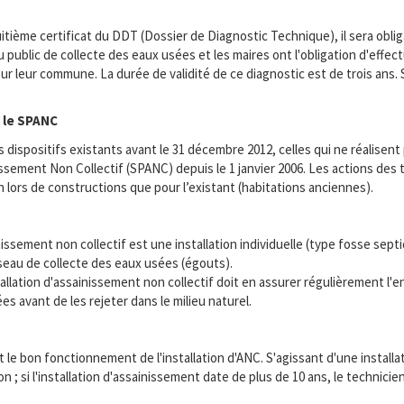
itième certificat du DDT (Dossier de Diagnostic Technique), il sera obliga
 public de collecte des eaux usées et les maires ont l'obligation d'effe
 leur commune. La durée de validité de ce diagnostic est de trois ans. Si
t le SPANC
dispositifs existants avant le 31 décembre 2012, celles qui ne réalisent p
nissement Non Collectif (SPANC) depuis le 1 janvier 2006. Les actions de
en lors de constructions que pour l’existant (habitations anciennes).
ssement non collectif est une installation individuelle (type fosse sep
 réseau de collecte des eaux usées (égouts).
llation d'assainissement non collectif doit en assurer régulièrement l'ent
s avant de les rejeter dans le milieu naturel.
et le bon fonctionnement de l'installation d'ANC. S'agissant d'une install
n ; si l'installation d'assainissement date de plus de 10 ans, le technic