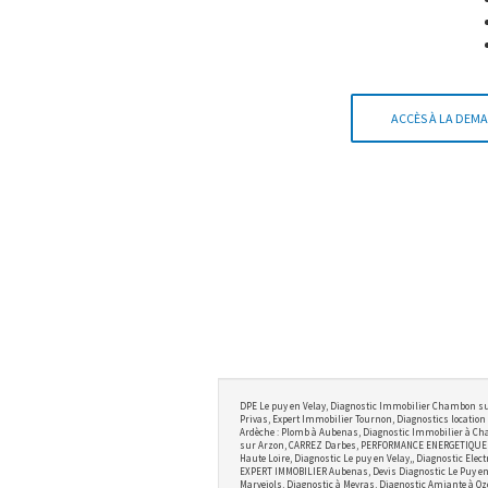
ACCÈS À LA DEMA
DPE Le puy en Velay, Diagnostic Immobilier Chambon su
Privas, Expert Immobilier Tournon, Diagnostics location 
Ardèche : Plomb à Aubenas, Diagnostic Immobilier à Cha
sur Arzon, CARREZ Darbes, PERFORMANCE ENERGETIQUE BRI
Haute Loire, Diagnostic Le puy en Velay,, Diagnostic Ele
EXPERT IMMOBILIER Aubenas, Devis Diagnostic Le Puy en V
Marvejols, Diagnostic à Meyras, Diagnostic Amiante à Oz