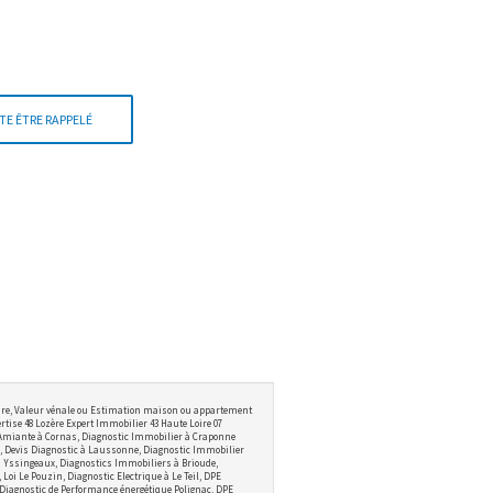
TE ÊTRE RAPPELÉ
ire, Valeur vénale ou Estimation maison ou appartement
tise 48 Lozère Expert Immobilier 43 Haute Loire 07
 Amiante à Cornas, Diagnostic Immobilier à Craponne
 Devis Diagnostic à Laussonne, Diagnostic Immobilier
 à Yssingeaux, Diagnostics Immobiliers à Brioude,
i Le Pouzin, Diagnostic Electrique à Le Teil, DPE
 Diagnostic de Performance énergétique Polignac, DPE