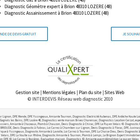
Diagnostic Géomètre expert à Brion 48310 LOZERE (48)
Diagnostic Assainissement à Brion 48310 LOZERE (48)
NDE DE DEVIS GRATUIT
JE SOUHAI
Gestion site
|
Mentions légales
|
Plan du site
|
Sites Web
© INTERDEVIS Réseau web diagnostic 2010
r Lignon, DPE Mende, DPE Yssingeaux, Amiante Tournon, Diagnostic Electricité Aubenas, DPE Ardèche Haute Lo
Gagnols les Bains, DPE Lozère 48, Diagnostics vente maison Brives Charensac, Diagnostics Location Cerzat, exper
ssiers, Amiante à Chazeaux, Plomb à Chauzon, Devis Diagnostic à Chirac, DPE Le Puy en Velais 43. Diagnostic
OUDE, Devis Diagnostic à Fabras, Loi Carrez à Chambon sur Lignon, Devis Diagnostic à Florac, DPE Juvinas,
ctrique à Yssingeaux, Diagnostic Amiante à Laviolle, Loi Carrez à Tournon, DPE La Chaise Dieu, Devis Diagnostic
elais, DPE La Voulte sur Rhône, Diagnostic Amiante à Tournon, Plomb à Lemps, Le Brignon Expert Immobilier, Lo
on DPE 43, Loi Carrez à Nozières, Evaluation maison, Diagnostics 43, Amiante avant démolition Le puy en Velay,