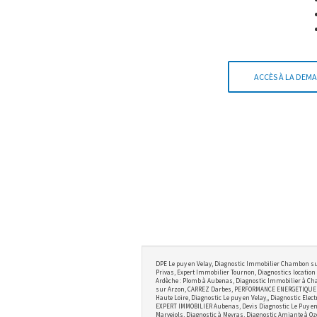
ACCÈS À LA DEMA
DPE Le puy en Velay, Diagnostic Immobilier Chambon su
Privas, Expert Immobilier Tournon, Diagnostics location 
Ardèche : Plomb à Aubenas, Diagnostic Immobilier à Cha
sur Arzon, CARREZ Darbes, PERFORMANCE ENERGETIQUE BRI
Haute Loire, Diagnostic Le puy en Velay,, Diagnostic Ele
EXPERT IMMOBILIER Aubenas, Devis Diagnostic Le Puy en V
Marvejols, Diagnostic à Meyras, Diagnostic Amiante à Oz