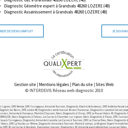
Diagnostic Géomètre expert à Grandvals 48260 LOZERE (48)
Diagnostic Assainissement à Grandvals 48260 LOZERE (48)
NDE DE DEVIS GRATUIT
JE SOUHAI
Gestion site
|
Mentions légales
|
Plan du site
|
Sites Web
© INTERDEVIS Réseau web diagnostic 2010
r Lignon, DPE Mende, DPE Yssingeaux, Amiante Tournon, Diagnostic Electricité Aubenas, DPE Ardèche Haute Lo
Gagnols les Bains, DPE Lozère 48, Diagnostics vente maison Brives Charensac, Diagnostics Location Cerzat, exper
ssiers, Amiante à Chazeaux, Plomb à Chauzon, Devis Diagnostic à Chirac, DPE Le Puy en Velais 43. Diagnostic
OUDE, Devis Diagnostic à Fabras, Loi Carrez à Chambon sur Lignon, Devis Diagnostic à Florac, DPE Juvinas,
ctrique à Yssingeaux, Diagnostic Amiante à Laviolle, Loi Carrez à Tournon, DPE La Chaise Dieu, Devis Diagnostic
elais, DPE La Voulte sur Rhône, Diagnostic Amiante à Tournon, Plomb à Lemps, Le Brignon Expert Immobilier, Lo
on DPE 43, Loi Carrez à Nozières, Evaluation maison, Diagnostics 43, Amiante avant démolition Le puy en Velay,