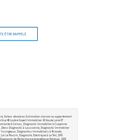
TE ÊTRE RAPPELÉ
ire, Valeur vénale ou Estimation maison ou appartement
tise 48 Lozère Expert Immobilier 43 Haute Loire 07
 Amiante à Cornas, Diagnostic Immobilier à Craponne
 Devis Diagnostic à Laussonne, Diagnostic Immobilier
 à Yssingeaux, Diagnostics Immobiliers à Brioude,
i Le Pouzin, Diagnostic Electrique à Le Teil, DPE
 Diagnostic de Performance énergétique Polignac, DPE