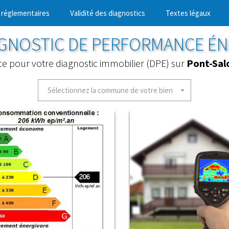
 réglementaires
Validité des diagnostics
Textes légaux
AGNOSTIC DE PERFORMANCE É
ice pour votre diagnostic immobilier (DPE) sur
Pont-Sa
Sélectionnez la commune de votre bien