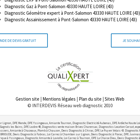
Diagnostic Gaz à Pont-Salomon 43330 HAUTE LOIRE (43)
Diagnostic Géomètre expert à Pont-Salomon 43330 HAUTE LOIRE (43)
Diagnostic Assainissement à Pont-Salomon 43330 HAUTE LOIRE (43)
NDE DE DEVIS GRATUIT
JE SOUHAI
Gestion site
|
Mentions légales
|
Plan du site
|
Sites Web
© INTERDEVIS Réseau web diagnostic 2010
r Lignon, DPE Mende, DPE Yssingeaux, Amiante Tournon, Diagnostic Electricité Aubenas, DPE Ardèche Haute Lo
Gagnols les Bains, DPE Lozère 48, Diagnostics vente maison Brives Charensac, Diagnostics Location Cerzat, exper
ssiers, Amiante à Chazeaux, Plomb à Chauzon, Devis Diagnostic à Chirac, DPE Le Puy en Velais 43. Diagnostic
OUDE, Devis Diagnostic à Fabras, Loi Carrez à Chambon sur Lignon, Devis Diagnostic à Florac, DPE Juvinas,
ctrique à Yssingeaux, Diagnostic Amiante à Laviolle, Loi Carrez à Tournon, DPE La Chaise Dieu, Devis Diagnostic