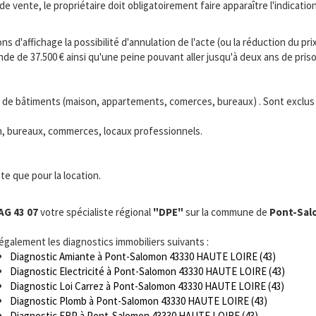
 de vente, le propriétaire doit obligatoirement faire apparaître l'indicat
s d'affichage la possibilité d'annulation de l'acte (ou la réduction du prix
 de 37.500 € ainsi qu'une peine pouvant aller jusqu'à deux ans de priso
s de bâtiments (maison, appartements, comerces, bureaux) . Sont exclus le
ion, bureaux, commerces, locaux professionnels.
te que pour la location.
AG 43 07
votre spécialiste régional
"DPE"
sur la commune de
Pont-Sal
 également les diagnostics immobiliers suivants :
Diagnostic Amiante à Pont-Salomon 43330 HAUTE LOIRE (43)
Diagnostic Electricité à Pont-Salomon 43330 HAUTE LOIRE (43)
Diagnostic Loi Carrez à Pont-Salomon 43330 HAUTE LOIRE (43)
Diagnostic Plomb à Pont-Salomon 43330 HAUTE LOIRE (43)
Diagnostic ERP à Pont-Salomon 43330 HAUTE LOIRE (43)