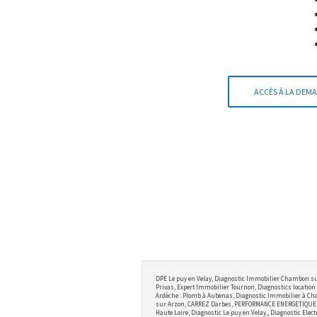
ACCÈS À LA DEMA
DPE Le puy en Velay, Diagnostic Immobilier Chambon su
Privas, Expert Immobilier Tournon, Diagnostics location 
Ardèche : Plomb à Aubenas, Diagnostic Immobilier à Cha
sur Arzon, CARREZ Darbes, PERFORMANCE ENERGETIQUE BRI
Haute Loire, Diagnostic Le puy en Velay,, Diagnostic Ele