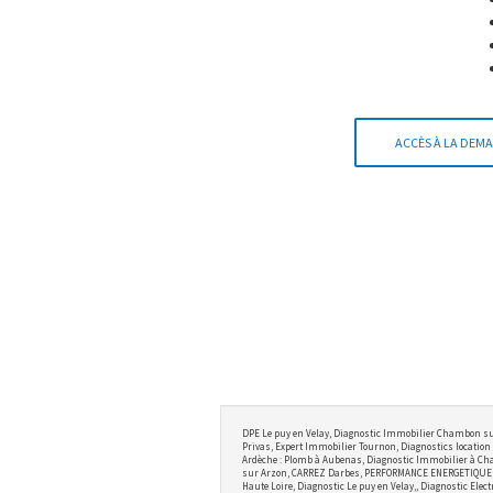
ACCÈS À LA DEMA
DPE Le puy en Velay, Diagnostic Immobilier Chambon su
Privas, Expert Immobilier Tournon, Diagnostics location 
Ardèche : Plomb à Aubenas, Diagnostic Immobilier à Cha
sur Arzon, CARREZ Darbes, PERFORMANCE ENERGETIQUE BRI
Haute Loire, Diagnostic Le puy en Velay,, Diagnostic Ele