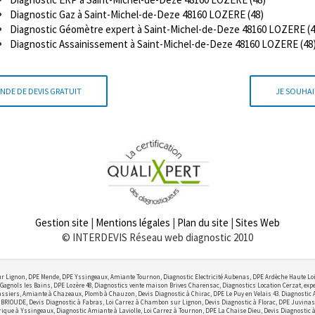
Diagnostic Gaz à Saint-Michel-de-Deze 48160 LOZERE (48)
Diagnostic Géomètre expert à Saint-Michel-de-Deze 48160 LOZERE (4
Diagnostic Assainissement à Saint-Michel-de-Deze 48160 LOZERE (48
NDE DE DEVIS GRATUIT
JE SOUHAI
Gestion site
|
Mentions légales
|
Plan du site
|
Sites Web
© INTERDEVIS Réseau web diagnostic 2010
r Lignon, DPE Mende, DPE Yssingeaux, Amiante Tournon, Diagnostic Electricité Aubenas, DPE Ardèche Haute Lo
Gagnols les Bains, DPE Lozère 48, Diagnostics vente maison Brives Charensac, Diagnostics Location Cerzat, exper
ssiers, Amiante à Chazeaux, Plomb à Chauzon, Devis Diagnostic à Chirac, DPE Le Puy en Velais 43. Diagnostic
OUDE, Devis Diagnostic à Fabras, Loi Carrez à Chambon sur Lignon, Devis Diagnostic à Florac, DPE Juvinas,
ctrique à Yssingeaux, Diagnostic Amiante à Laviolle, Loi Carrez à Tournon, DPE La Chaise Dieu, Devis Diagnostic