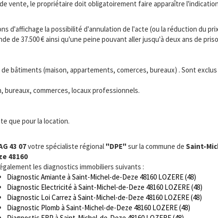
 de vente, le propriétaire doit obligatoirement faire apparaître l'indicat
s d'affichage la possibilité d'annulation de l'acte (ou la réduction du prix
 de 37.500 € ainsi qu'une peine pouvant aller jusqu'à deux ans de priso
s de bâtiments (maison, appartements, comerces, bureaux) . Sont exclus le
ion, bureaux, commerces, locaux professionnels.
te que pour la location.
AG 43 07
votre spécialiste régional
"DPE"
sur la commune de
Saint-Mic
ze 48160
 également les diagnostics immobiliers suivants :
Diagnostic Amiante à Saint-Michel-de-Deze 48160 LOZERE (48)
Diagnostic Electricité à Saint-Michel-de-Deze 48160 LOZERE (48)
Diagnostic Loi Carrez à Saint-Michel-de-Deze 48160 LOZERE (48)
Diagnostic Plomb à Saint-Michel-de-Deze 48160 LOZERE (48)
Diagnostic ERP à Saint-Michel-de-Deze 48160 LOZERE (48)