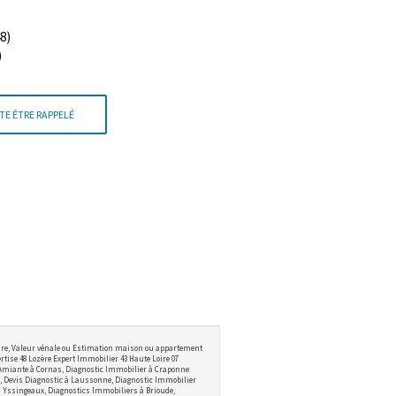
8)
)
TE ÊTRE RAPPELÉ
ire, Valeur vénale ou Estimation maison ou appartement
tise 48 Lozère Expert Immobilier 43 Haute Loire 07
 Amiante à Cornas, Diagnostic Immobilier à Craponne
 Devis Diagnostic à Laussonne, Diagnostic Immobilier
 à Yssingeaux, Diagnostics Immobiliers à Brioude,