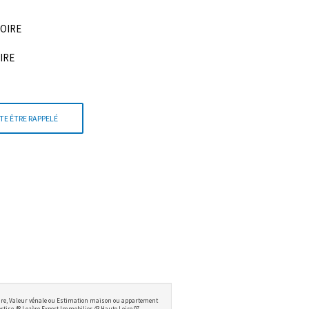
LOIRE
OIRE
TE ÊTRE RAPPELÉ
ire, Valeur vénale ou Estimation maison ou appartement
tise 48 Lozère Expert Immobilier 43 Haute Loire 07