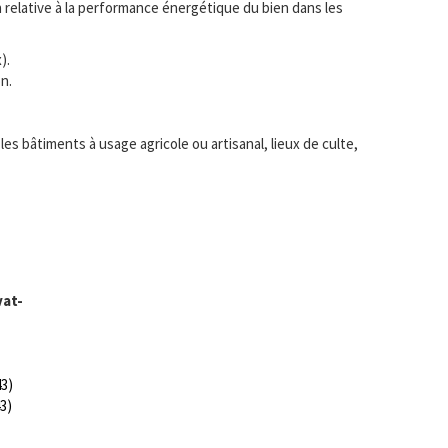
ion relative à la performance énergétique du bien dans les
).
n.
s bâtiments à usage agricole ou artisanal, lieux de culte,
vat-
43)
3)