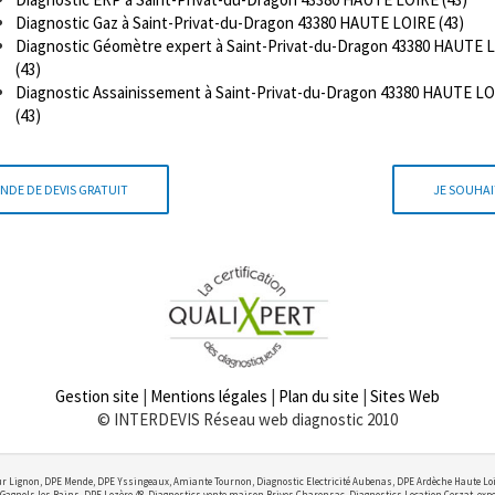
Diagnostic Gaz à Saint-Privat-du-Dragon 43380 HAUTE LOIRE (43)
Diagnostic Géomètre expert à Saint-Privat-du-Dragon 43380 HAUTE 
(43)
Diagnostic Assainissement à Saint-Privat-du-Dragon 43380 HAUTE L
(43)
NDE DE DEVIS GRATUIT
JE SOUHAI
Gestion site
|
Mentions légales
|
Plan du site
|
Sites Web
© INTERDEVIS Réseau web diagnostic 2010
r Lignon, DPE Mende, DPE Yssingeaux, Amiante Tournon, Diagnostic Electricité Aubenas, DPE Ardèche Haute Lo
Gagnols les Bains, DPE Lozère 48, Diagnostics vente maison Brives Charensac, Diagnostics Location Cerzat, exper