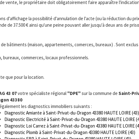
 de vente, le propriétaire doit obligatoirement faire apparaître l'indicat
s d'affichage la possibilité d'annulation de l'acte (ou la réduction du prix
 de 37.500 € ainsi qu'une peine pouvant aller jusqu'à deux ans de priso
s de bâtiments (maison, appartements, comerces, bureaux) . Sont exclus le
ion, bureaux, commerces, locaux professionnels.
te que pour la location.
AG 43 07
votre spécialiste régional
"DPE"
sur la commune de
Saint-Pri
agon 43380
 également les diagnostics immobiliers suivants :
Diagnostic Amiante à Saint-Privat-du-Dragon 43380 HAUTE LOIRE (43)
Diagnostic Electricité à Saint-Privat-du-Dragon 43380 HAUTE LOIRE (
Diagnostic Loi Carrez à Saint-Privat-du-Dragon 43380 HAUTE LOIRE (4
Diagnostic Plomb à Saint-Privat-du-Dragon 43380 HAUTE LOIRE (43)
Diagnostic ERP à Saint-Privat-du-Dragon 43380 HAUTE LOIRE (43)