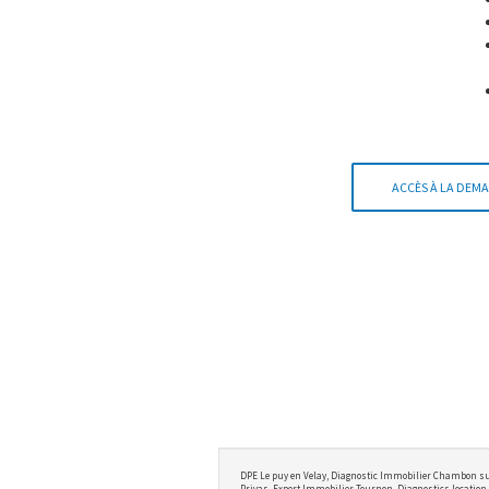
ACCÈS À LA DEMA
DPE Le puy en Velay, Diagnostic Immobilier Chambon su
Privas, Expert Immobilier Tournon, Diagnostics location 