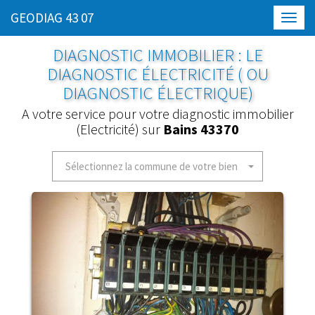
GEODIAG 43 07
Toggl
navig
DIAGNOSTIC IMMOBILIER : LE
DIAGNOSTIC ÉLECTRICITÉ ( OU
DIAGNOSTIC ÉLECTRIQUE)
A votre service pour votre diagnostic immobilier
(Electricité) sur
Bains 43370
Sélectionnez la commune de votre bien