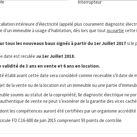
ble
Interrupteur
stallation intérieure d’électricité (appelé plus courament diagnostic électr
ie d’un immeuble à usage d’habitation, dès lors que tout
ou partie
cette i
r tous les nouveaux baux signés à partir du 1er Juillet 2017
si le
te date est reculée a
u 1er Juillet 2018.
validité de 3 ans en vente et 6 ans en location.
ité établi avant cette date sera considéré comme recevable s'il date de m
bjet de la vente ou de la location est un immeuble ou une partie d’immeub
ble soumis au statut de la copropriété, lle diagnostic électrique ne port
cte authentique de vente ne peut s’exonérer de la garantie des vices cac
 dont les compétences auront été certifiées par un organisme accrédité
ascicule FD C16-600 de juin 2015 comprenant 93 points de contrôle.