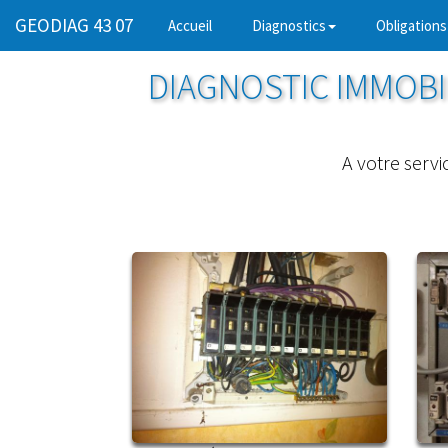
GEODIAG 43 07
(current)
Accueil
Diagnostics
Obligations
DIAGNOSTIC IMMOBIL
A votre servi