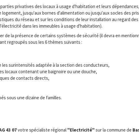
parties privatives des locaux à usage d'habitation et leurs dépendances
ue logement, jusqu'aux bornes d'alimentation ou jusqu'aux socles des pr
iques du réseau et sur les conditions de leur installation au regard des 
re d'électricité dans les immeubles à usage d'habitation).
 de la présence de certains systèmes de sécurité (il devra en mentionne
tant regroupés sous les 6 thèmes suivants :
e les surintensités adaptée à la section des conducteurs,
s des locaux contenant une baignoire ou une douche,
sques de contacts directs,
és sous une dizaine de familles.
AG 43 07
votre spécialiste régional
"Electricité"
sur la commune de
Ba