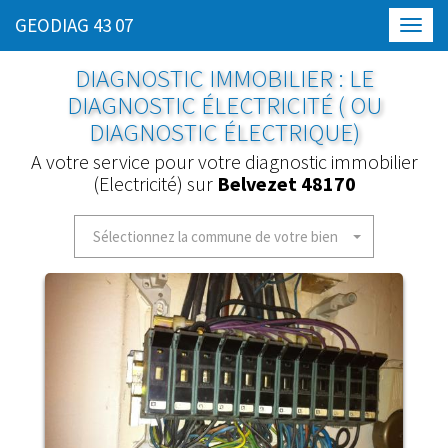
GEODIAG 43 07
Toggl
navig
DIAGNOSTIC IMMOBILIER : LE
DIAGNOSTIC ÉLECTRICITÉ ( OU
DIAGNOSTIC ÉLECTRIQUE)
A votre service pour votre diagnostic immobilier
(Electricité) sur
Belvezet 48170
Sélectionnez la commune de votre bien