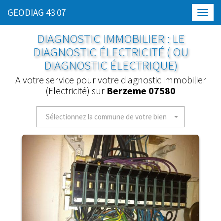
GEODIAG 43 07
Toggl
navig
DIAGNOSTIC IMMOBILIER : LE
DIAGNOSTIC ÉLECTRICITÉ ( OU
DIAGNOSTIC ÉLECTRIQUE)
A votre service pour votre diagnostic immobilier
(Electricité) sur
Berzeme 07580
Sélectionnez la commune de votre bien