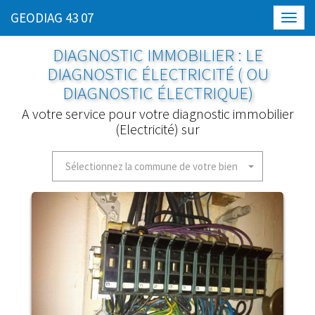
GEODIAG 43 07
Toggl
navig
DIAGNOSTIC IMMOBILIER : LE
DIAGNOSTIC ÉLECTRICITÉ ( OU
DIAGNOSTIC ÉLECTRIQUE)
A votre service pour votre diagnostic immobilier
(Electricité) sur
Sélectionnez la commune de votre bien