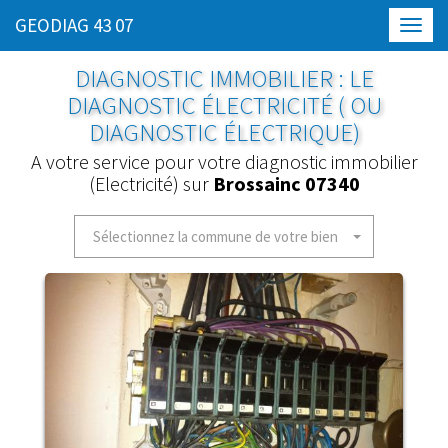
GEODIAG 43 07
Toggl
navig
DIAGNOSTIC IMMOBILIER : LE
DIAGNOSTIC ÉLECTRICITÉ ( OU
DIAGNOSTIC ÉLECTRIQUE)
A votre service pour votre diagnostic immobilier
(Electricité) sur
Brossainc 07340
Sélectionnez la commune de votre bien