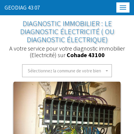
GEODIAG 43 07
Toggl
navig
DIAGNOSTIC IMMOBILIER : LE
DIAGNOSTIC ÉLECTRICITÉ ( OU
DIAGNOSTIC ÉLECTRIQUE)
A votre service pour votre diagnostic immobilier
(Electricité) sur
Cohade 43100
Sélectionnez la commune de votre bien