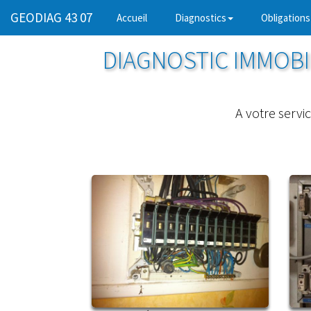
GEODIAG 43 07
(current)
Accueil
Diagnostics
Obligations
DIAGNOSTIC IMMOBIL
A votre servi