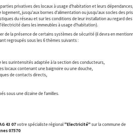
parties privatives des locaux à usage d'habitation et leurs dépendances
ue logement, jusqu'aux bornes d'alimentation ou jusqu'aux socles des pr
iques du réseau et sur les conditions de leur installation au regard des 
re d'électricité dans les immeubles à usage d'habitation).
 de la présence de certains systèmes de sécurité (il devra en mentionne
tant regroupés sous les 6 thèmes suivants :
e les surintensités adaptée à la section des conducteurs,
s des locaux contenant une baignoire ou une douche,
sques de contacts directs,
és sous une dizaine de familles.
AG 43 07
votre spécialiste régional
"Electricité"
sur la commune de
nes 07570