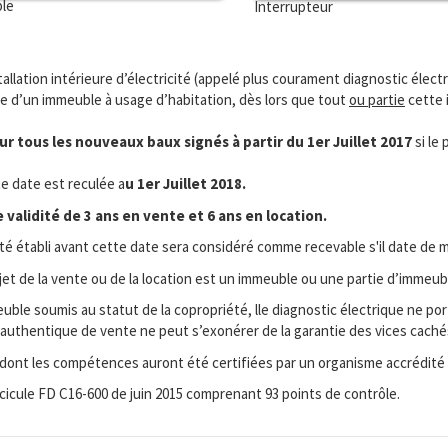
ble
Interrupteur
stallation intérieure d’électricité (appelé plus courament diagnostic électr
ie d’un immeuble à usage d’habitation, dès lors que tout
ou partie
cette i
r tous les nouveaux baux signés à partir du 1er Juillet 2017
si le
te date est reculée a
u 1er Juillet 2018.
validité de 3 ans en vente et 6 ans en location.
ité établi avant cette date sera considéré comme recevable s'il date de m
bjet de la vente ou de la location est un immeuble ou une partie d’immeub
ble soumis au statut de la copropriété, lle diagnostic électrique ne port
cte authentique de vente ne peut s’exonérer de la garantie des vices cac
 dont les compétences auront été certifiées par un organisme accrédité
ascicule FD C16-600 de juin 2015 comprenant 93 points de contrôle.