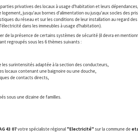
parties privatives des locaux à usage d'habitation et leurs dépendances
ue logement, jusqu'aux bornes d'alimentation ou jusqu'aux socles des pr
iques du réseau et sur les conditions de leur installation au regard des 
re d'électricité dans les immeubles à usage d'habitation).
 de la présence de certains systèmes de sécurité (il devra en mentionne
tant regroupés sous les 6 thèmes suivants :
e les surintensités adaptée à la section des conducteurs,
s des locaux contenant une baignoire ou une douche,
sques de contacts directs,
és sous une dizaine de familles.
AG 43 07
votre spécialiste régional
"Electricité"
sur la commune de
et