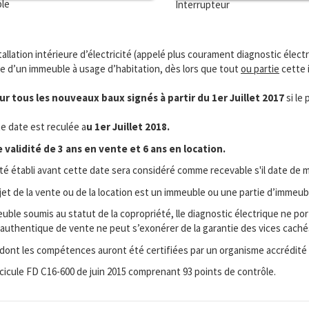
ble
Interrupteur
stallation intérieure d’électricité (appelé plus courament diagnostic électr
ie d’un immeuble à usage d’habitation, dès lors que tout
ou partie
cette i
r tous les nouveaux baux signés à partir du 1er Juillet 2017
si le
te date est reculée a
u 1er Juillet 2018.
validité de 3 ans en vente et 6 ans en location.
ité établi avant cette date sera considéré comme recevable s'il date de m
bjet de la vente ou de la location est un immeuble ou une partie d’immeub
ble soumis au statut de la copropriété, lle diagnostic électrique ne port
cte authentique de vente ne peut s’exonérer de la garantie des vices cac
 dont les compétences auront été certifiées par un organisme accrédité
ascicule FD C16-600 de juin 2015 comprenant 93 points de contrôle.