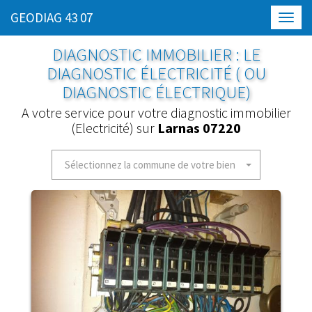
GEODIAG 43 07
Toggl
navig
DIAGNOSTIC IMMOBILIER : LE
DIAGNOSTIC ÉLECTRICITÉ ( OU
DIAGNOSTIC ÉLECTRIQUE)
A votre service pour votre diagnostic immobilier
(Electricité) sur
Larnas 07220
Sélectionnez la commune de votre bien