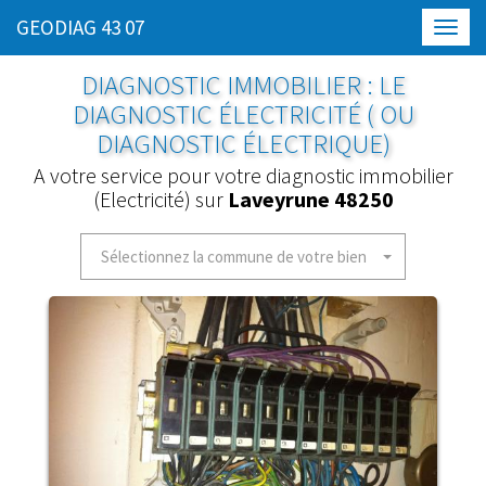
GEODIAG 43 07
Toggl
navig
DIAGNOSTIC IMMOBILIER : LE
DIAGNOSTIC ÉLECTRICITÉ ( OU
DIAGNOSTIC ÉLECTRIQUE)
A votre service pour votre diagnostic immobilier
(Electricité) sur
Laveyrune 48250
Sélectionnez la commune de votre bien