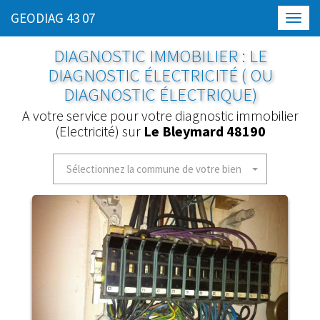
GEODIAG 43 07
Toggl
navig
DIAGNOSTIC IMMOBILIER : LE
DIAGNOSTIC ÉLECTRICITÉ ( OU
DIAGNOSTIC ÉLECTRIQUE)
A votre service pour votre diagnostic immobilier
(Electricité) sur
Le Bleymard 48190
Sélectionnez la commune de votre bien