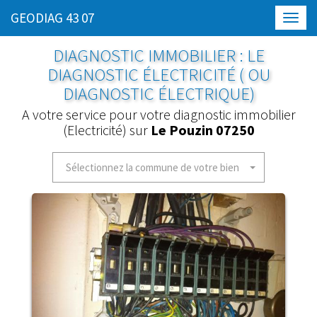
GEODIAG 43 07
Toggl
navig
DIAGNOSTIC IMMOBILIER : LE
DIAGNOSTIC ÉLECTRICITÉ ( OU
DIAGNOSTIC ÉLECTRIQUE)
A votre service pour votre diagnostic immobilier
(Electricité) sur
Le Pouzin 07250
Sélectionnez la commune de votre bien