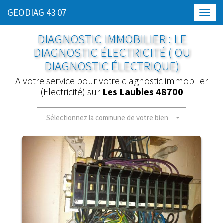
GEODIAG 43 07
Toggl
navig
DIAGNOSTIC IMMOBILIER : LE
DIAGNOSTIC ÉLECTRICITÉ ( OU
DIAGNOSTIC ÉLECTRIQUE)
A votre service pour votre diagnostic immobilier
(Electricité) sur
Les Laubies 48700
Sélectionnez la commune de votre bien