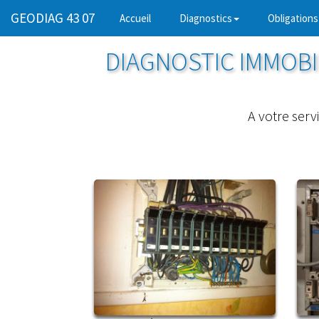
GEODIAG 43 07
(current)
Accueil
Diagnostics
Obligations
DIAGNOSTIC IMMOBIL
A votre serv