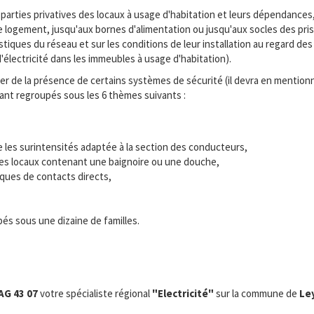
parties privatives des locaux à usage d'habitation et leurs dépendances
ue logement, jusqu'aux bornes d'alimentation ou jusqu'aux socles des pr
iques du réseau et sur les conditions de leur installation au regard des 
re d'électricité dans les immeubles à usage d'habitation).
 de la présence de certains systèmes de sécurité (il devra en mentionne
tant regroupés sous les 6 thèmes suivants :
e les surintensités adaptée à la section des conducteurs,
s des locaux contenant une baignoire ou une douche,
sques de contacts directs,
és sous une dizaine de familles.
AG 43 07
votre spécialiste régional
"Electricité"
sur la commune de
Le