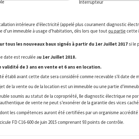
ble
Interrupteur
stallation intérieure d’électricité (appelé plus courament diagnostic électr
ie d’un immeuble à usage d’habitation, dès lors que tout
ou partie
cette i
r tous les nouveaux baux signés à partir du 1er Juillet 2017
si le
te date est reculée a
u 1er Juillet 2018.
validité de 3 ans en vente et 6 ans en location.
ité établi avant cette date sera considéré comme recevable s'il date de m
bjet de la vente ou de la location est un immeuble ou une partie d’immeub
ble soumis au statut de la copropriété, lle diagnostic électrique ne port
cte authentique de vente ne peut s’exonérer de la garantie des vices cac
 dont les compétences auront été certifiées par un organisme accrédité
ascicule FD C16-600 de juin 2015 comprenant 93 points de contrôle.