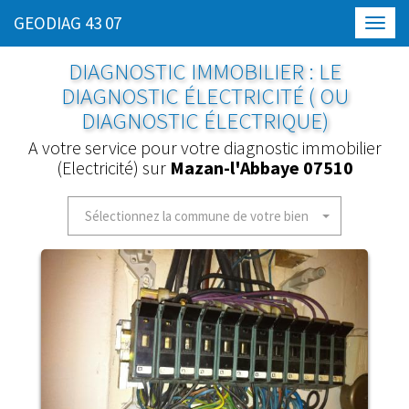
GEODIAG 43 07
Toggl
navig
DIAGNOSTIC IMMOBILIER : LE
DIAGNOSTIC ÉLECTRICITÉ ( OU
DIAGNOSTIC ÉLECTRIQUE)
A votre service pour votre diagnostic immobilier
(Electricité) sur
Mazan-l'Abbaye 07510
Sélectionnez la commune de votre bien