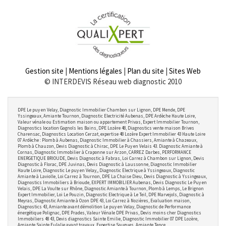
Gestion site
|
Mentions légales
|
Plan du site
|
Sites Web
© INTERDEVIS Réseau web diagnostic 2010
DPE Le puy en Velay, Diagnostic Immobilier Chambon sur Lignon, DPE Mende, DPE
Yssingeaux, Amiante Tournon, Diagnostic Electricité Aubenas, DPE Ardèche Haute Loire,
Valeur vénale ou Estimation maison ou appartement Privas, Expert Immobilier Tournon,
Diagnostics location Gagnols les Bains, DPE Lozère 48, Diagnostics vente maison Brives
Charensac, Diagnostics Location Cerzat, expertise 48 Lozère Expert Immobilier 43 Haute Loire
07 Ardèche : Plomb à Aubenas, Diagnostic Immobilier à Chassiers, Amiante à Chazeaux,
Plomb à Chauzon, Devis Diagnostic à Chirac, DPE Le Puy en Velais 43. Diagnostic Amiante à
Cornas, Diagnostic Immobilier à Craponne sur Arzon, CARREZ Darbes, PERFORMANCE
ENERGETIQUE BRIOUDE, Devis Diagnostic à Fabras, Loi Carrez à Chambon sur Lignon, Devis
Diagnostic à Florac, DPE Juvinas, Devis Diagnostic à Laussonne, Diagnostic Immobilier
Haute Loire, Diagnostic Le puy en Velay,, Diagnostic Electrique à Yssingeaux, Diagnostic
Amiante à Laviolle, Loi Carrez à Tournon, DPE La Chaise Dieu, Devis Diagnostic à Yssingeaux,
Diagnostics Immobiliers à Brioude, EXPERT IMMOBILIER Aubenas, Devis Diagnostic Le Puy en
Velais, DPE La Voulte sur Rhône, Diagnostic Amiante à Tournon, Plomb à Lemps, Le Brignon
Expert Immobilier, Loi Le Pouzin, Diagnostic Electrique à Le Teil, DPE Marvejols, Diagnostic à
Meyras, Diagnostic Amiante à Ozon DPE 43, Loi Carrez à Nozières, Evaluation maison,
Diagnostics 43, Amiante avant démolition Le puy en Velay, Diagnostic de Performance
énergétique Polignac, DPE Prades, Valeur Vénale DPE Privas, Devis moins cher Diagnostics
Immobiliers 48 43, Devis diagnostics Sainte Emilie, Diagnostic Immobilier 07 DPE Lozère,
Amiante Sainte Eulalie avant travaux, Expertise Saugues, Amiante Tence.