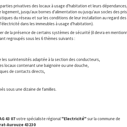
parties privatives des locaux à usage d'habitation et leurs dépendances
ue logement, jusqu'aux bornes d'alimentation ou jusqu'aux socles des pr
iques du réseau et sur les conditions de leur installation au regard des 
re d'électricité dans les immeubles à usage d'habitation).
 de la présence de certains systèmes de sécurité (il devra en mentionne
tant regroupés sous les 6 thèmes suivants :
e les surintensités adaptée à la section des conducteurs,
s des locaux contenant une baignoire ou une douche,
sques de contacts directs,
és sous une dizaine de familles.
AG 43 07
votre spécialiste régional
"Electricité"
sur la commune de
rat-Aurouze 43230