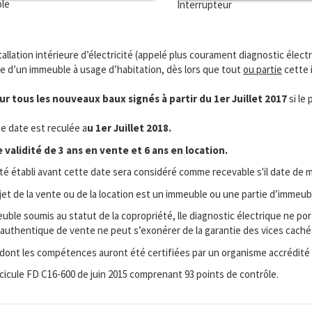
ble
Interrupteur
stallation intérieure d’électricité (appelé plus courament diagnostic électr
ie d’un immeuble à usage d’habitation, dès lors que tout
ou partie
cette i
r tous les nouveaux baux signés à partir du 1er Juillet 2017
si le
te date est reculée a
u 1er Juillet 2018.
validité de 3 ans en vente et 6 ans en location.
ité établi avant cette date sera considéré comme recevable s'il date de m
bjet de la vente ou de la location est un immeuble ou une partie d’immeub
ble soumis au statut de la copropriété, lle diagnostic électrique ne port
cte authentique de vente ne peut s’exonérer de la garantie des vices cac
 dont les compétences auront été certifiées par un organisme accrédité
ascicule FD C16-600 de juin 2015 comprenant 93 points de contrôle.