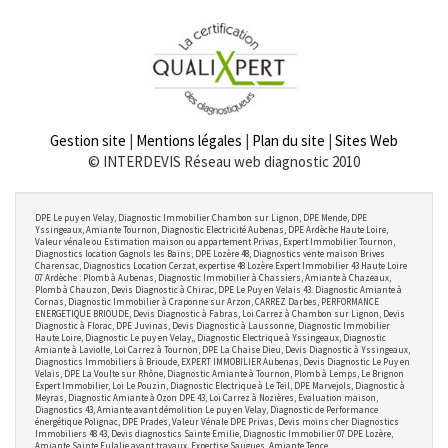
Gestion site
|
Mentions légales
|
Plan du site
|
Sites Web
© INTERDEVIS Réseau web diagnostic 2010
DPE Le puy en Velay, Diagnostic Immobilier Chambon sur Lignon, DPE Mende, DPE
Yssingeaux, Amiante Tournon, Diagnostic Electricité Aubenas, DPE Ardèche Haute Loire,
Valeur vénale ou Estimation maison ou appartement Privas, Expert Immobilier Tournon,
Diagnostics location Gagnols les Bains, DPE Lozère 48, Diagnostics vente maison Brives
Charensac, Diagnostics Location Cerzat, expertise 48 Lozère Expert Immobilier 43 Haute Loire
07 Ardèche : Plomb à Aubenas, Diagnostic Immobilier à Chassiers, Amiante à Chazeaux,
Plomb à Chauzon, Devis Diagnostic à Chirac, DPE Le Puy en Velais 43. Diagnostic Amiante à
Cornas, Diagnostic Immobilier à Craponne sur Arzon, CARREZ Darbes, PERFORMANCE
ENERGETIQUE BRIOUDE, Devis Diagnostic à Fabras, Loi Carrez à Chambon sur Lignon, Devis
Diagnostic à Florac, DPE Juvinas, Devis Diagnostic à Laussonne, Diagnostic Immobilier
Haute Loire, Diagnostic Le puy en Velay,, Diagnostic Electrique à Yssingeaux, Diagnostic
Amiante à Laviolle, Loi Carrez à Tournon, DPE La Chaise Dieu, Devis Diagnostic à Yssingeaux,
Diagnostics Immobiliers à Brioude, EXPERT IMMOBILIER Aubenas, Devis Diagnostic Le Puy en
Velais, DPE La Voulte sur Rhône, Diagnostic Amiante à Tournon, Plomb à Lemps, Le Brignon
Expert Immobilier, Loi Le Pouzin, Diagnostic Electrique à Le Teil, DPE Marvejols, Diagnostic à
Meyras, Diagnostic Amiante à Ozon DPE 43, Loi Carrez à Nozières, Evaluation maison,
Diagnostics 43, Amiante avant démolition Le puy en Velay, Diagnostic de Performance
énergétique Polignac, DPE Prades, Valeur Vénale DPE Privas, Devis moins cher Diagnostics
Immobiliers 48 43, Devis diagnostics Sainte Emilie, Diagnostic Immobilier 07 DPE Lozère,
Amiante Sainte Eulalie avant travaux, Expertise Saugues, Amiante Tence.