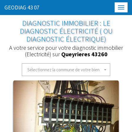
GEODIAG 43 07
Toggl
navig
DIAGNOSTIC IMMOBILIER : LE
DIAGNOSTIC ÉLECTRICITÉ ( OU
DIAGNOSTIC ÉLECTRIQUE)
A votre service pour votre diagnostic immobilier
(Electricité) sur
Queyrieres 43260
Sélectionnez la commune de votre bien