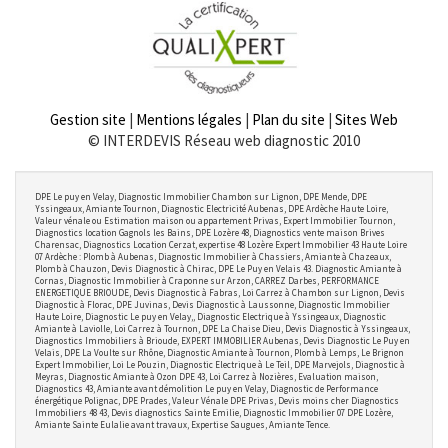
Gestion site
|
Mentions légales
|
Plan du site
|
Sites Web
© INTERDEVIS Réseau web diagnostic 2010
DPE Le puy en Velay, Diagnostic Immobilier Chambon sur Lignon, DPE Mende, DPE
Yssingeaux, Amiante Tournon, Diagnostic Electricité Aubenas, DPE Ardèche Haute Loire,
Valeur vénale ou Estimation maison ou appartement Privas, Expert Immobilier Tournon,
Diagnostics location Gagnols les Bains, DPE Lozère 48, Diagnostics vente maison Brives
Charensac, Diagnostics Location Cerzat, expertise 48 Lozère Expert Immobilier 43 Haute Loire
07 Ardèche : Plomb à Aubenas, Diagnostic Immobilier à Chassiers, Amiante à Chazeaux,
Plomb à Chauzon, Devis Diagnostic à Chirac, DPE Le Puy en Velais 43. Diagnostic Amiante à
Cornas, Diagnostic Immobilier à Craponne sur Arzon, CARREZ Darbes, PERFORMANCE
ENERGETIQUE BRIOUDE, Devis Diagnostic à Fabras, Loi Carrez à Chambon sur Lignon, Devis
Diagnostic à Florac, DPE Juvinas, Devis Diagnostic à Laussonne, Diagnostic Immobilier
Haute Loire, Diagnostic Le puy en Velay,, Diagnostic Electrique à Yssingeaux, Diagnostic
Amiante à Laviolle, Loi Carrez à Tournon, DPE La Chaise Dieu, Devis Diagnostic à Yssingeaux,
Diagnostics Immobiliers à Brioude, EXPERT IMMOBILIER Aubenas, Devis Diagnostic Le Puy en
Velais, DPE La Voulte sur Rhône, Diagnostic Amiante à Tournon, Plomb à Lemps, Le Brignon
Expert Immobilier, Loi Le Pouzin, Diagnostic Electrique à Le Teil, DPE Marvejols, Diagnostic à
Meyras, Diagnostic Amiante à Ozon DPE 43, Loi Carrez à Nozières, Evaluation maison,
Diagnostics 43, Amiante avant démolition Le puy en Velay, Diagnostic de Performance
énergétique Polignac, DPE Prades, Valeur Vénale DPE Privas, Devis moins cher Diagnostics
Immobiliers 48 43, Devis diagnostics Sainte Emilie, Diagnostic Immobilier 07 DPE Lozère,
Amiante Sainte Eulalie avant travaux, Expertise Saugues, Amiante Tence.