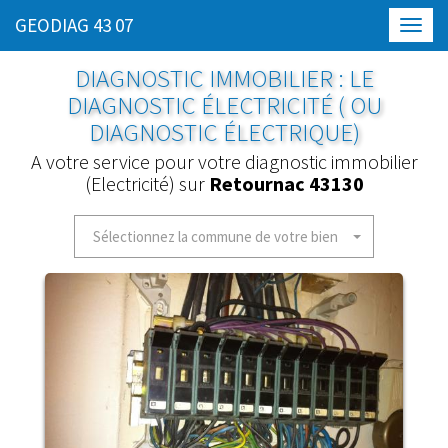
GEODIAG 43 07
Toggl
navig
DIAGNOSTIC IMMOBILIER : LE
DIAGNOSTIC ÉLECTRICITÉ ( OU
DIAGNOSTIC ÉLECTRIQUE)
A votre service pour votre diagnostic immobilier
(Electricité) sur
Retournac 43130
Sélectionnez la commune de votre bien