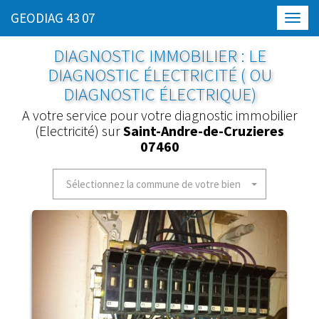
GEODIAG 43 07
Toggl
navig
DIAGNOSTIC IMMOBILIER : LE
DIAGNOSTIC ÉLECTRICITÉ ( OU
DIAGNOSTIC ÉLECTRIQUE)
A votre service pour votre diagnostic immobilier
(Electricité) sur
Saint-Andre-de-Cruzieres
07460
Sélectionnez la commune de votre bien