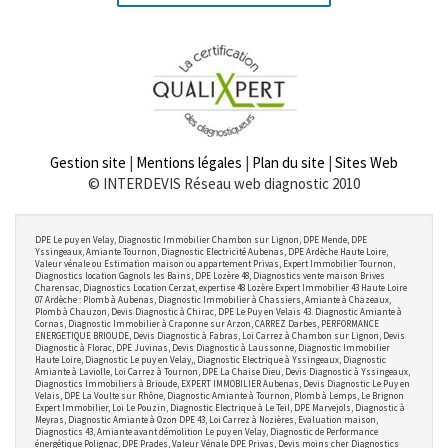
Gestion site
|
Mentions légales
|
Plan du site
|
Sites Web
© INTERDEVIS Réseau web diagnostic 2010
DPE Le puy en Velay, Diagnostic Immobilier Chambon sur Lignon, DPE Mende, DPE
Yssingeaux, Amiante Tournon, Diagnostic Electricité Aubenas, DPE Ardèche Haute Loire,
Valeur vénale ou Estimation maison ou appartement Privas, Expert Immobilier Tournon,
Diagnostics location Gagnols les Bains, DPE Lozère 48, Diagnostics vente maison Brives
Charensac, Diagnostics Location Cerzat, expertise 48 Lozère Expert Immobilier 43 Haute Loire
07 Ardèche : Plomb à Aubenas, Diagnostic Immobilier à Chassiers, Amiante à Chazeaux,
Plomb à Chauzon, Devis Diagnostic à Chirac, DPE Le Puy en Velais 43. Diagnostic Amiante à
Cornas, Diagnostic Immobilier à Craponne sur Arzon, CARREZ Darbes, PERFORMANCE
ENERGETIQUE BRIOUDE, Devis Diagnostic à Fabras, Loi Carrez à Chambon sur Lignon, Devis
Diagnostic à Florac, DPE Juvinas, Devis Diagnostic à Laussonne, Diagnostic Immobilier
Haute Loire, Diagnostic Le puy en Velay,, Diagnostic Electrique à Yssingeaux, Diagnostic
Amiante à Laviolle, Loi Carrez à Tournon, DPE La Chaise Dieu, Devis Diagnostic à Yssingeaux,
Diagnostics Immobiliers à Brioude, EXPERT IMMOBILIER Aubenas, Devis Diagnostic Le Puy en
Velais, DPE La Voulte sur Rhône, Diagnostic Amiante à Tournon, Plomb à Lemps, Le Brignon
Expert Immobilier, Loi Le Pouzin, Diagnostic Electrique à Le Teil, DPE Marvejols, Diagnostic à
Meyras, Diagnostic Amiante à Ozon DPE 43, Loi Carrez à Nozières, Evaluation maison,
Diagnostics 43, Amiante avant démolition Le puy en Velay, Diagnostic de Performance
énergétique Polignac, DPE Prades, Valeur Vénale DPE Privas, Devis moins cher Diagnostics