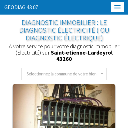
GEODIAG 43 07
Toggl
navig
DIAGNOSTIC IMMOBILIER : LE
DIAGNOSTIC ÉLECTRICITÉ ( OU
DIAGNOSTIC ÉLECTRIQUE)
A votre service pour votre diagnostic immobilier
(Electricité) sur
Saint-etienne-Lardeyrol
43260
Sélectionnez la commune de votre bien