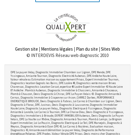
Gestion site
|
Mentions légales
|
Plan du site
|
Sites Web
© INTERDEVIS Réseau web diagnostic 2010
DPE Le puy en Velay, Diagnostic Immobilier Chambon sur Lignon, DPE Mende, DPE
Yssingeaux, Amiante Tournon, Diagnostic Electricité Aubenas, DPE Ardèche Haute Loire,
Valeur vénale ou Estimation maison ou appartement Privas, Expert Immobilier Tournon,
Diagnostics location Gagnols les Bains, DPE Lozère 48, Diagnostics vente maison Brives
Charensac, Diagnostics Location Cerzat, expertise 48 Lozère Expert Immobilier 43 Haute Loire
07 Ardèche : Plomb à Aubenas, Diagnostic Immobilier à Chassiers, Amiante à Chazeaux,
Plomb à Chauzon, Devis Diagnostic à Chirac, DPE Le Puy en Velais 43. Diagnostic Amiante à
Cornas, Diagnostic Immobilier à Craponne sur Arzon, CARREZ Darbes, PERFORMANCE
ENERGETIQUE BRIOUDE, Devis Diagnostic à Fabras, Loi Carrez à Chambon sur Lignon, Devis
Diagnostic à Florac, DPE Juvinas, Devis Diagnostic à Laussonne, Diagnostic Immobilier
Haute Loire, Diagnostic Le puy en Velay,, Diagnostic Electrique à Yssingeaux, Diagnostic
Amiante à Laviolle, Loi Carrez à Tournon, DPE La Chaise Dieu, Devis Diagnostic à Yssingeaux,
Diagnostics Immobiliers à Brioude, EXPERT IMMOBILIER Aubenas, Devis Diagnostic Le Puy en
Velais, DPE La Voulte sur Rhône, Diagnostic Amiante à Tournon, Plomb à Lemps, Le Brignon
Expert Immobilier, Loi Le Pouzin, Diagnostic Electrique à Le Teil, DPE Marvejols, Diagnostic à
Meyras, Diagnostic Amiante à Ozon DPE 43, Loi Carrez à Nozières, Evaluation maison,
Diagnostics 43, Amiante avant démolition Le puy en Velay, Diagnostic de Performance
énergétique Polignac, DPE Prades, Valeur Vénale DPE Privas, Devis moins cher Diagnostics