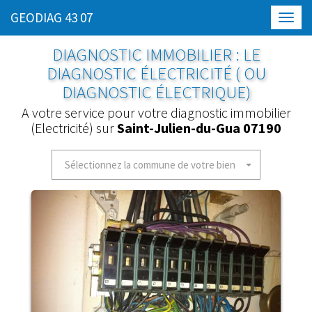
GEODIAG 43 07
Toggl
navig
DIAGNOSTIC IMMOBILIER : LE
DIAGNOSTIC ÉLECTRICITÉ ( OU
DIAGNOSTIC ÉLECTRIQUE)
A votre service pour votre diagnostic immobilier
(Electricité) sur
Saint-Julien-du-Gua 07190
Sélectionnez la commune de votre bien