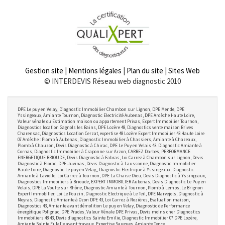
Gestion site
|
Mentions légales
|
Plan du site
|
Sites Web
© INTERDEVIS Réseau web diagnostic 2010
DPE Le puy en Velay, Diagnostic Immobilier Chambon sur Lignon, DPE Mende, DPE
Yssingeaux, Amiante Tournon, Diagnostic Electricité Aubenas, DPE Ardèche Haute Loire,
Valeur vénale ou Estimation maison ou appartement Privas, Expert Immobilier Tournon,
Diagnostics location Gagnols les Bains, DPE Lozère 48, Diagnostics vente maison Brives
Charensac, Diagnostics Location Cerzat, expertise 48 Lozère Expert Immobilier 43 Haute Loire
07 Ardèche : Plomb à Aubenas, Diagnostic Immobilier à Chassiers, Amiante à Chazeaux,
Plomb à Chauzon, Devis Diagnostic à Chirac, DPE Le Puy en Velais 43. Diagnostic Amiante à
Cornas, Diagnostic Immobilier à Craponne sur Arzon, CARREZ Darbes, PERFORMANCE
ENERGETIQUE BRIOUDE, Devis Diagnostic à Fabras, Loi Carrez à Chambon sur Lignon, Devis
Diagnostic à Florac, DPE Juvinas, Devis Diagnostic à Laussonne, Diagnostic Immobilier
Haute Loire, Diagnostic Le puy en Velay,, Diagnostic Electrique à Yssingeaux, Diagnostic
Amiante à Laviolle, Loi Carrez à Tournon, DPE La Chaise Dieu, Devis Diagnostic à Yssingeaux,
Diagnostics Immobiliers à Brioude, EXPERT IMMOBILIER Aubenas, Devis Diagnostic Le Puy en
Velais, DPE La Voulte sur Rhône, Diagnostic Amiante à Tournon, Plomb à Lemps, Le Brignon
Expert Immobilier, Loi Le Pouzin, Diagnostic Electrique à Le Teil, DPE Marvejols, Diagnostic à
Meyras, Diagnostic Amiante à Ozon DPE 43, Loi Carrez à Nozières, Evaluation maison,
Diagnostics 43, Amiante avant démolition Le puy en Velay, Diagnostic de Performance
énergétique Polignac, DPE Prades, Valeur Vénale DPE Privas, Devis moins cher Diagnostics
Immobiliers 48 43, Devis diagnostics Sainte Emilie, Diagnostic Immobilier 07 DPE Lozère,
Amiante Sainte Eulalie avant travaux, Expertise Saugues, Amiante Tence.