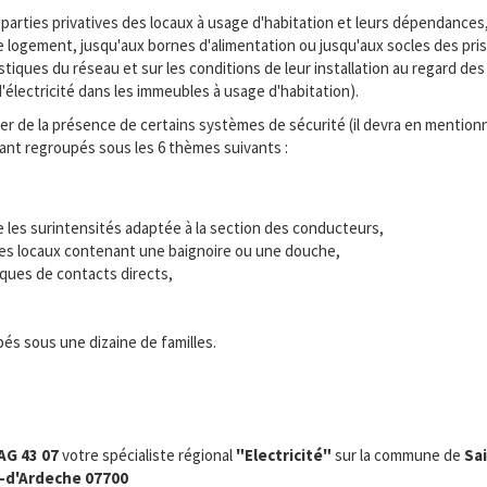
parties privatives des locaux à usage d'habitation et leurs dépendances
ue logement, jusqu'aux bornes d'alimentation ou jusqu'aux socles des pr
iques du réseau et sur les conditions de leur installation au regard des 
re d'électricité dans les immeubles à usage d'habitation).
 de la présence de certains systèmes de sécurité (il devra en mentionne
tant regroupés sous les 6 thèmes suivants :
e les surintensités adaptée à la section des conducteurs,
s des locaux contenant une baignoire ou une douche,
sques de contacts directs,
és sous une dizaine de familles.
AG 43 07
votre spécialiste régional
"Electricité"
sur la commune de
Sai
-d'Ardeche 07700