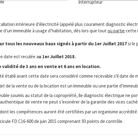
ble
Interrupteur
stallation intérieure d’électricité (appelé plus courament diagnostic électr
ie d’un immeuble à usage d’habitation, dès lors que tout
ou partie
cette i
r tous les nouveaux baux signés à partir du 1er Juillet 2017
si le
te date est reculée a
u 1er Juillet 2018.
validité de 3 ans en vente et 6 ans en location.
ité établi avant cette date sera considéré comme recevable s'il date de m
bjet de la vente ou de la location est un immeuble ou une partie d’immeub
ble soumis au statut de la copropriété, lle diagnostic électrique ne port
cte authentique de vente ne peut s’exonérer de la garantie des vices cac
 dont les compétences auront été certifiées par un organisme accrédité
ascicule FD C16-600 de juin 2015 comprenant 93 points de contrôle.