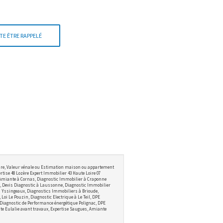
TE ÊTRE RAPPELÉ
ire, Valeur vénale ou Estimation maison ou appartement
tise 48 Lozère Expert Immobilier 43 Haute Loire 07
 Amiante à Cornas, Diagnostic Immobilier à Craponne
 Devis Diagnostic à Laussonne, Diagnostic Immobilier
 à Yssingeaux, Diagnostics Immobiliers à Brioude,
i Le Pouzin, Diagnostic Electrique à Le Teil, DPE
 Diagnostic de Performance énergétique Polignac, DPE
te Eulalie avant travaux, Expertise Saugues, Amiante