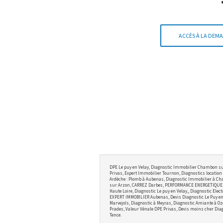
ACCÈS À LA DEMA
DPE Le puy en Velay, Diagnostic Immobilier Chambon su
Privas, Expert Immobilier Tournon, Diagnostics location 
Ardèche : Plomb à Aubenas, Diagnostic Immobilier à Cha
sur Arzon, CARREZ Darbes, PERFORMANCE ENERGETIQUE BRI
Haute Loire, Diagnostic Le puy en Velay,, Diagnostic Ele
EXPERT IMMOBILIER Aubenas, Devis Diagnostic Le Puy en V
Marvejols, Diagnostic à Meyras, Diagnostic Amiante à Oz
Prades, Valeur Vénale DPE Privas, Devis moins cher Diag
Tence.