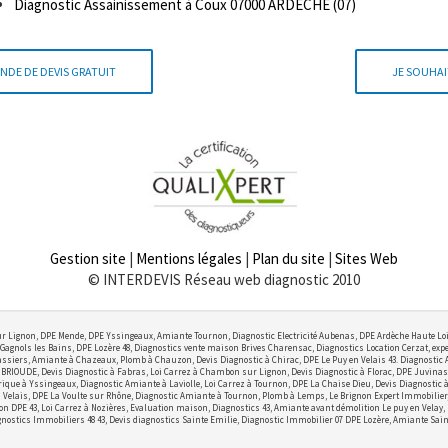
Diagnostic Assainissement à Coux 07000 ARDECHE (07)
NDE DE DEVIS GRATUIT
JE SOUHAI
Gestion site
|
Mentions légales
|
Plan du site
|
Sites Web
© INTERDEVIS Réseau web diagnostic 2010
r Lignon, DPE Mende, DPE Yssingeaux, Amiante Tournon, Diagnostic Electricité Aubenas, DPE Ardèche Haute Lo
Gagnols les Bains, DPE Lozère 48, Diagnostics vente maison Brives Charensac, Diagnostics Location Cerzat, exper
ssiers, Amiante à Chazeaux, Plomb à Chauzon, Devis Diagnostic à Chirac, DPE Le Puy en Velais 43. Diagnostic
OUDE, Devis Diagnostic à Fabras, Loi Carrez à Chambon sur Lignon, Devis Diagnostic à Florac, DPE Juvinas,
ctrique à Yssingeaux, Diagnostic Amiante à Laviolle, Loi Carrez à Tournon, DPE La Chaise Dieu, Devis Diagnostic
elais, DPE La Voulte sur Rhône, Diagnostic Amiante à Tournon, Plomb à Lemps, Le Brignon Expert Immobilier, Lo
on DPE 43, Loi Carrez à Nozières, Evaluation maison, Diagnostics 43, Amiante avant démolition Le puy en Velay,
nostics Immobiliers 48 43, Devis diagnostics Sainte Emilie, Diagnostic Immobilier 07 DPE Lozère, Amiante Sain