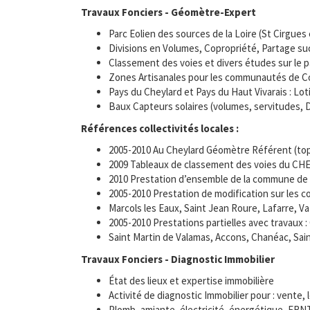
Travaux Fonciers - Géomètre-Expert
Parc Eolien des sources de la Loire (St Cirgue
Divisions en Volumes, Copropriété, Partage s
Classement des voies et divers études sur le 
Zones Artisanales pour les communautés de 
Pays du Cheylard et Pays du Haut Vivarais : Lo
Baux Capteurs solaires (volumes, servitudes, 
Références collectivités locales :
2005-2010 Au Cheylard Géomètre Référent (topo 
2009 Tableaux de classement des voies du C
2010 Prestation d’ensemble de la commune de 
2005-2010 Prestation de modification sur les
Marcols les Eaux, Saint Jean Roure, Lafarre, 
2005-2010 Prestations partielles avec travaux
Saint Martin de Valamas, Accons, Chanéac, Sai
Travaux Fonciers - Diagnostic Immobilier
État des lieux et expertise immobilière
Activité de diagnostic Immobilier pour : vente
Plomb, amiante, électricité, énergétique, ERN