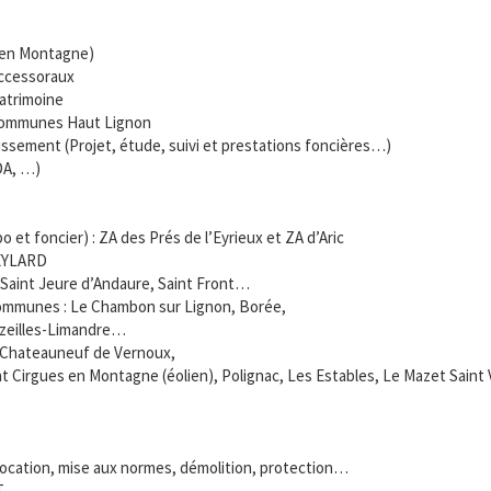
s en Montagne)
uccessoraux
patrimoine
Communes Haut Lignon
tissement (Projet, étude, suivi et prestations foncières…)
DA, …)
et foncier) : ZA des Prés de l’Eyrieux et ZA d’Aric
HEYLARD
Saint Jeure d’Andaure, Saint Front…
 communes : Le Chambon sur Lignon, Borée,
Vazeilles-Limandre…
 : Chateauneuf de Vernoux,
nt Cirgues en Montagne (éolien), Polignac, Les Estables, Le Mazet Saint
, location, mise aux normes, démolition, protection…
T, ….