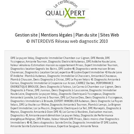
Gestion site
|
Mentions légales
|
Plan du site
|
Sites Web
© INTERDEVIS Réseau web diagnostic 2010
DPE Le puy en Velay, Diagnostic Immobilier Chambon sur Lignon, DPE Mende, DPE
Yssingeaux, Amiante Tournon, Diagnostic Electricité Aubenas, DPE Ardèche Haute Loire,
Valeur vénale ou Estimation maison ou appartement Privas, Expert Immobilier Tournon,
Diagnostics location Gagnols les Bains, DPE Lozère 48, Diagnostics vente maison Brives
Charensac, Diagnostics Location Cerzat, expertise 48 Lozère Expert Immobilier 43 Haute Loire
07 Ardèche : Plomb à Aubenas, Diagnostic Immobilier à Chassiers, Amiante à Chazeaux,
Plomb à Chauzon, Devis Diagnostic à Chirac, DPE Le Puy en Velais 43. Diagnostic Amiante à
Cornas, Diagnostic Immobilier à Craponne sur Arzon, CARREZ Darbes, PERFORMANCE
ENERGETIQUE BRIOUDE, Devis Diagnostic à Fabras, Loi Carrez à Chambon sur Lignon, Devis
Diagnostic à Florac, DPE Juvinas, Devis Diagnostic à Laussonne, Diagnostic Immobilier
Haute Loire, Diagnostic Le puy en Velay,, Diagnostic Electrique à Yssingeaux, Diagnostic
Amiante à Laviolle, Loi Carrez à Tournon, DPE La Chaise Dieu, Devis Diagnostic à Yssingeaux,
Diagnostics Immobiliers à Brioude, EXPERT IMMOBILIER Aubenas, Devis Diagnostic Le Puy en
Velais, DPE La Voulte sur Rhône, Diagnostic Amiante à Tournon, Plomb à Lemps, Le Brignon
Expert Immobilier, Loi Le Pouzin, Diagnostic Electrique à Le Teil, DPE Marvejols, Diagnostic à
Meyras, Diagnostic Amiante à Ozon DPE 43, Loi Carrez à Nozières, Evaluation maison,
Diagnostics 43, Amiante avant démolition Le puy en Velay, Diagnostic de Performance
énergétique Polignac, DPE Prades, Valeur Vénale DPE Privas, Devis moins cher Diagnostics
Immobiliers 48 43, Devis diagnostics Sainte Emilie, Diagnostic Immobilier 07 DPE Lozère,
Amiante Sainte Eulalie avant travaux, Expertise Saugues, Amiante Tence.