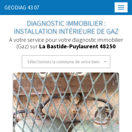
GEODIAG 43 07
Toggl
navig
DIAGNOSTIC IMMOBILIER :
INSTALLATION INTÉRIEURE DE GAZ
A votre service pour votre diagnostic immobilier
(Gaz) sur
La Bastide-Puylaurent 48250
Sélectionnez la commune de votre bien