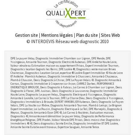
Gestion site
|
Mentions légales
|
Plan du site
|
Sites Web
© INTERDEVIS Réseau web diagnostic 2010
DPE Le puy en Velay, Diagnostic Immobilier Chambon sur Lignon, DPE Mende, DPE
Yssingeaux, Amiante Tournon, Diagnostic Electricité Aubenas, DPE Ardèche Haute Loire,
Valeur vénale ou Estimation maison ou appartement Privas, Expert Immobilier Tournon,
Diagnostics location Gagnols les Bains, DPE Lozère 48, Diagnostics vente maison Brives
Charensac, Diagnostics Location Cerzat, expertise 48 Lozère Expert Immobilier 43 Haute Loire
07 Ardèche : Plomb à Aubenas, Diagnostic Immobilier à Chassiers, Amiante à Chazeaux,
Plomb à Chauzon, Devis Diagnostic à Chirac, DPE Le Puy en Velais 43. Diagnostic Amiante à
Cornas, Diagnostic Immobilier à Craponne sur Arzon, CARREZ Darbes, PERFORMANCE
ENERGETIQUE BRIOUDE, Devis Diagnostic à Fabras, Loi Carrez à Chambon sur Lignon, Devis
Diagnostic à Florac, DPE Juvinas, Devis Diagnostic à Laussonne, Diagnostic Immobilier
Haute Loire, Diagnostic Le puy en Velay,, Diagnostic Electrique à Yssingeaux, Diagnostic
Amiante à Laviolle, Loi Carrez à Tournon, DPE La Chaise Dieu, Devis Diagnostic à Yssingeaux,
Diagnostics Immobiliers à Brioude, EXPERT IMMOBILIER Aubenas, Devis Diagnostic Le Puy en
Velais, DPE La Voulte sur Rhône, Diagnostic Amiante à Tournon, Plomb à Lemps, Le Brignon
Expert Immobilier, Loi Le Pouzin, Diagnostic Electrique à Le Teil, DPE Marvejols, Diagnostic à
Meyras, Diagnostic Amiante à Ozon DPE 43, Loi Carrez à Nozières, Evaluation maison,
Diagnostics 43, Amiante avant démolition Le puy en Velay, Diagnostic de Performance
énergétique Polignac, DPE Prades, Valeur Vénale DPE Privas, Devis moins cher Diagnostics
Immobiliers 48 43, Devis diagnostics Sainte Emilie, Diagnostic Immobilier 07 DPE Lozère,
Amiante Sainte Eulalie avant travaux, Expertise Saugues, Amiante Tence.