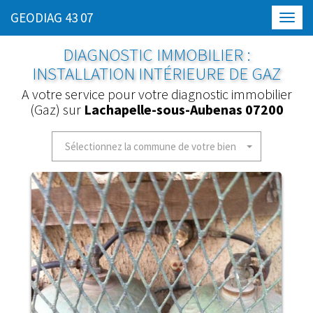
GEODIAG 43 07
Toggl
navig
DIAGNOSTIC IMMOBILIER :
INSTALLATION INTÉRIEURE DE GAZ
A votre service pour votre diagnostic immobilier
(Gaz) sur
Lachapelle-sous-Aubenas 07200
Sélectionnez la commune de votre bien