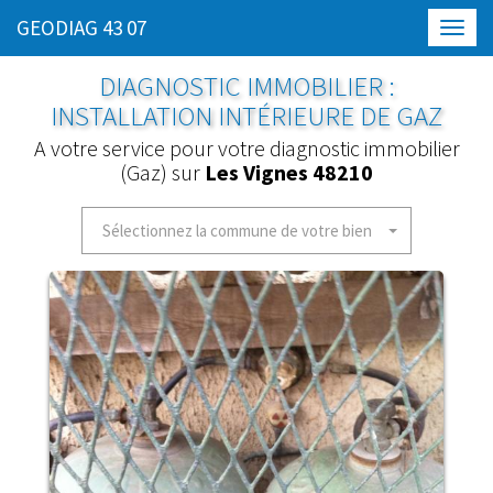
GEODIAG 43 07
Toggl
navig
DIAGNOSTIC IMMOBILIER :
INSTALLATION INTÉRIEURE DE GAZ
A votre service pour votre diagnostic immobilier
(Gaz) sur
Les Vignes 48210
Sélectionnez la commune de votre bien