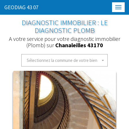
GEODIAG 43 07
Toggl
navig
DIAGNOSTIC IMMOBILIER : LE
DIAGNOSTIC PLOMB
A votre service pour votre diagnostic immobilier
(Plomb) sur
Chanaleilles 43170
Sélectionnez la commune de votre bien