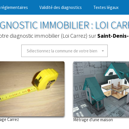
 réglementaires
Validité des diagnostics
Textes légaux
GNOSTIC IMMOBILIER : LOI CA
otre diagnostic immobilier (Loi Carrez) sur
Saint-Denis
Sélectionnez la commune de votre bien
age Carrez
Métrage d'une maison