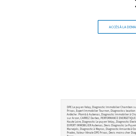
ACCÈS À LA DEMA
DPE Le puy en Velay, Diagnostic Immobilier Chambon su
Privas, Expert Immobilier Tournon, Diagnostics location 
Ardèche : Plomb à Aubenas, Diagnostic Immobilier à Cha
sur Arzon, CARREZ Darbes, PERFORMANCE ENERGETIQUE BRI
Haute Loire, Diagnostic Le puy en Velay,, Diagnostic Ele
EXPERT IMMOBILIER Aubenas, Devis Diagnostic Le Puy en V
Marvejols, Diagnostic à Meyras, Diagnostic Amiante à Oz
Prades, Valeur Vénale DPE Privas, Devis moins cher Diag