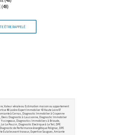
E (48)
 (48)
TE ÊTRE RAPPELÉ
ire, Valeur vénale ou Estimation maison ou appartement
tise 48 Lozère Expert Immobilier 43 Haute Loire 07
 Amiante à Cornas, Diagnostic Immobilier à Craponne
 Devis Diagnostic à Laussonne, Diagnostic Immobilier
 à Yssingeaux, Diagnostics Immobiliers à Brioude,
i Le Pouzin, Diagnostic Electrique à Le Teil, DPE
 Diagnostic de Performance énergétique Polignac, DPE
te Eulalie avant travaux, Expertise Saugues, Amiante