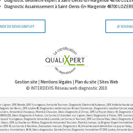
Diagnostic Géomètre expert à Saint-Denis-En-Margeride 48700 LOZER
Diagnostic Assainissement à Saint-Denis-En-Margeride 48700 LOZERE
NDE DE DEVIS GRATUIT
JE SOUHAI
Gestion site
|
Mentions légales
|
Plan du site
|
Sites Web
© INTERDEVIS Réseau web diagnostic 2010
r Lignon, DPE Mende, DPE Yssingeaux, Amiante Tournon, Diagnostic Electricité Aubenas, DPE Ardèche Haute Lo
Gagnols les Bains, DPE Lozère 48, Diagnostics vente maison Brives Charensac, Diagnostics Location Cerzat, exper
ssiers, Amiante à Chazeaux, Plomb à Chauzon, Devis Diagnostic à Chirac, DPE Le Puy en Velais 43. Diagnostic
OUDE, Devis Diagnostic à Fabras, Loi Carrez à Chambon sur Lignon, Devis Diagnostic à Florac, DPE Juvinas,
ctrique à Yssingeaux, Diagnostic Amiante à Laviolle, Loi Carrez à Tournon, DPE La Chaise Dieu, Devis Diagnostic
elais, DPE La Voulte sur Rhône, Diagnostic Amiante à Tournon, Plomb à Lemps, Le Brignon Expert Immobilier, Lo
on DPE 43, Loi Carrez à Nozières, Evaluation maison, Diagnostics 43, Amiante avant démolition Le puy en Velay,
nostics Immobiliers 48 43, Devis diagnostics Sainte Emilie, Diagnostic Immobilier 07 DPE Lozère, Amiante Sain