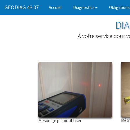
GEODIAG 43 07
(current)
Accueil
Diagnostics
Obligations
DIA
A votre service pour v
Métr
Mesurage par outil laser