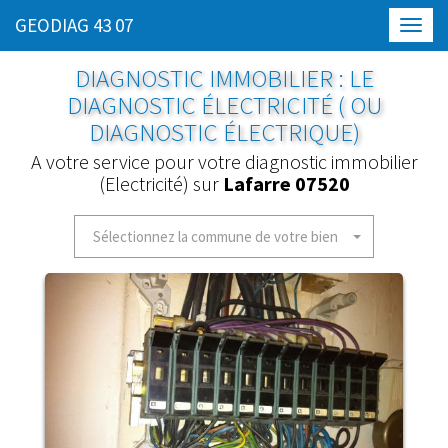
GEODIAG 43 07
Toggl
navig
DIAGNOSTIC IMMOBILIER : LE
DIAGNOSTIC ÉLECTRICITÉ ( OU
DIAGNOSTIC ÉLECTRIQUE)
A votre service pour votre diagnostic immobilier
(Electricité) sur
Lafarre 07520
Sélectionnez la commune de votre bien