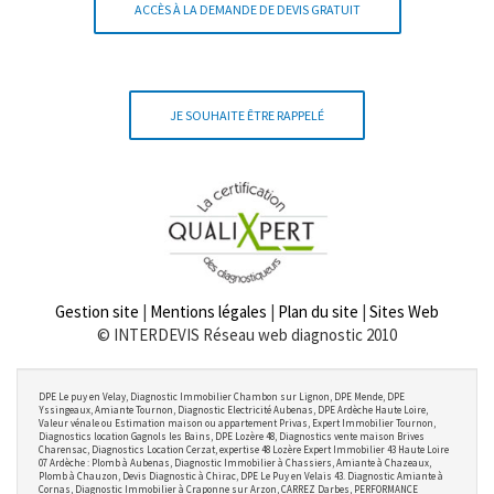
ACCÈS À LA DEMANDE DE DEVIS GRATUIT
JE SOUHAITE ÊTRE RAPPELÉ
Gestion site
|
Mentions légales
|
Plan du site
|
Sites Web
© INTERDEVIS Réseau web diagnostic 2010
DPE Le puy en Velay, Diagnostic Immobilier Chambon sur Lignon, DPE Mende, DPE
Yssingeaux, Amiante Tournon, Diagnostic Electricité Aubenas, DPE Ardèche Haute Loire,
Valeur vénale ou Estimation maison ou appartement Privas, Expert Immobilier Tournon,
Diagnostics location Gagnols les Bains, DPE Lozère 48, Diagnostics vente maison Brives
Charensac, Diagnostics Location Cerzat, expertise 48 Lozère Expert Immobilier 43 Haute Loire
07 Ardèche : Plomb à Aubenas, Diagnostic Immobilier à Chassiers, Amiante à Chazeaux,
Plomb à Chauzon, Devis Diagnostic à Chirac, DPE Le Puy en Velais 43. Diagnostic Amiante à
Cornas, Diagnostic Immobilier à Craponne sur Arzon, CARREZ Darbes, PERFORMANCE