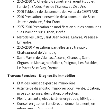
2005-2010 Au Cheylard Géomètre Référent (topo et
foncier) : ZA des Prés de l’Eyrieux et ZA d’Aric
2009 Tableaux de classement des voies du CHEYLARD
2010 Prestation d’ensemble de la commune de Saint
Jeure d’Andaure, Saint Front…
2005-2010 Prestation de modification sur les communes
: Le Chambon sur Lignon, Borée,
Marcols les Eaux, Saint Jean Roure, Lafarre, Vazeilles-
Limandre…
2005-2010 Prestations partielles avec travaux :
Chateauneuf de Vernoux,
Saint Martin de Valamas, Accons, Chanéac, Saint
Cirgues en Montagne (éolien), Polignac, Les Estables,
Le Mazet Saint Voy, Dornas …
Travaux Fonciers - Diagnostic Immobilier
État des lieux et expertise immobilière
Activité de diagnostic Immobilier pour : vente, location,
mise aux normes, démolition, protection…
Plomb, amiante, électricité, énergétique, ERNT, ….
Conseil en gestion foncière, en démembrement, en
urbanisme opérationnel…