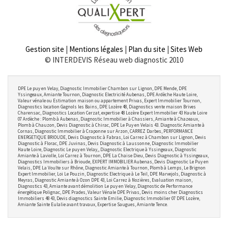
Gestion site
|
Mentions légales
|
Plan du site
|
Sites Web
© INTERDEVIS Réseau web diagnostic 2010
DPE Le puy en Velay, Diagnostic Immobilier Chambon sur Lignon, DPE Mende, DPE
Yssingeaux, Amiante Tournon, Diagnostic Electricité Aubenas, DPE Ardèche Haute Loire,
Valeur vénale ou Estimation maison ou appartement Privas, Expert Immobilier Tournon,
Diagnostics location Gagnols les Bains, DPE Lozère 48, Diagnostics vente maison Brives
Charensac, Diagnostics Location Cerzat, expertise 48 Lozère Expert Immobilier 43 Haute Loire
07 Ardèche : Plomb à Aubenas, Diagnostic Immobilier à Chassiers, Amiante à Chazeaux,
Plomb à Chauzon, Devis Diagnostic à Chirac, DPE Le Puy en Velais 43. Diagnostic Amiante à
Cornas, Diagnostic Immobilier à Craponne sur Arzon, CARREZ Darbes, PERFORMANCE
ENERGETIQUE BRIOUDE, Devis Diagnostic à Fabras, Loi Carrez à Chambon sur Lignon, Devis
Diagnostic à Florac, DPE Juvinas, Devis Diagnostic à Laussonne, Diagnostic Immobilier
Haute Loire, Diagnostic Le puy en Velay,, Diagnostic Electrique à Yssingeaux, Diagnostic
Amiante à Laviolle, Loi Carrez à Tournon, DPE La Chaise Dieu, Devis Diagnostic à Yssingeaux,
Diagnostics Immobiliers à Brioude, EXPERT IMMOBILIER Aubenas, Devis Diagnostic Le Puy en
Velais, DPE La Voulte sur Rhône, Diagnostic Amiante à Tournon, Plomb à Lemps, Le Brignon
Expert Immobilier, Loi Le Pouzin, Diagnostic Electrique à Le Teil, DPE Marvejols, Diagnostic à
Meyras, Diagnostic Amiante à Ozon DPE 43, Loi Carrez à Nozières, Evaluation maison,
Diagnostics 43, Amiante avant démolition Le puy en Velay, Diagnostic de Performance
énergétique Polignac, DPE Prades, Valeur Vénale DPE Privas, Devis moins cher Diagnostics
Immobiliers 48 43, Devis diagnostics Sainte Emilie, Diagnostic Immobilier 07 DPE Lozère,
Amiante Sainte Eulalie avant travaux, Expertise Saugues, Amiante Tence.