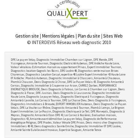
Gestion site
|
Mentions légales
|
Plan du site
|
Sites Web
© INTERDEVIS Réseau web diagnostic 2010
DPE Le puy en Velay, Diagnostic Immobilier Chambon sur Lignon, DPE Mende, DPE
Yssingeaux, Amiante Tournon, Diagnostic Electricité Aubenas, DPE Ardèche Haute Loire,
Valeur vénale ou Estimation maison ou appartement Privas, Expert Immobilier Tournon,
Diagnostics location Gagnols les Bains, DPE Lozère 48, Diagnostics vente maison Brives
Charensac, Diagnostics Location Cerzat, expertise 48 Lozère Expert Immobilier 43 Haute Loire
07 Ardèche : Plomb à Aubenas, Diagnostic Immobilier à Chassiers, Amiante à Chazeaux,
Plomb à Chauzon, Devis Diagnostic à Chirac, DPE Le Puy en Velais 43. Diagnostic Amiante à
Cornas, Diagnostic Immobilier à Craponne sur Arzon, CARREZ Darbes, PERFORMANCE
ENERGETIQUE BRIOUDE, Devis Diagnostic à Fabras, Loi Carrez à Chambon sur Lignon, Devis
Diagnostic à Florac, DPE Juvinas, Devis Diagnostic à Laussonne, Diagnostic Immobilier
Haute Loire, Diagnostic Le puy en Velay,, Diagnostic Electrique à Yssingeaux, Diagnostic
Amiante à Laviolle, Loi Carrez à Tournon, DPE La Chaise Dieu, Devis Diagnostic à Yssingeaux,
Diagnostics Immobiliers à Brioude, EXPERT IMMOBILIER Aubenas, Devis Diagnostic Le Puy en
Velais, DPE La Voulte sur Rhône, Diagnostic Amiante à Tournon, Plomb à Lemps, Le Brignon
Expert Immobilier, Loi Le Pouzin, Diagnostic Electrique à Le Teil, DPE Marvejols, Diagnostic à
Meyras, Diagnostic Amiante à Ozon DPE 43, Loi Carrez à Nozières, Evaluation maison,
Diagnostics 43, Amiante avant démolition Le puy en Velay, Diagnostic de Performance
énergétique Polignac, DPE Prades, Valeur Vénale DPE Privas, Devis moins cher Diagnostics
Immobiliers 48 43, Devis diagnostics Sainte Emilie, Diagnostic Immobilier 07 DPE Lozère,
Amiante Sainte Eulalie avant travaux, Expertise Saugues, Amiante Tence.