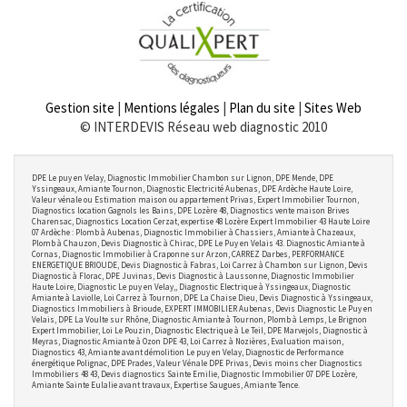
Gestion site
|
Mentions légales
|
Plan du site
|
Sites Web
© INTERDEVIS Réseau web diagnostic 2010
DPE Le puy en Velay, Diagnostic Immobilier Chambon sur Lignon, DPE Mende, DPE
Yssingeaux, Amiante Tournon, Diagnostic Electricité Aubenas, DPE Ardèche Haute Loire,
Valeur vénale ou Estimation maison ou appartement Privas, Expert Immobilier Tournon,
Diagnostics location Gagnols les Bains, DPE Lozère 48, Diagnostics vente maison Brives
Charensac, Diagnostics Location Cerzat, expertise 48 Lozère Expert Immobilier 43 Haute Loire
07 Ardèche : Plomb à Aubenas, Diagnostic Immobilier à Chassiers, Amiante à Chazeaux,
Plomb à Chauzon, Devis Diagnostic à Chirac, DPE Le Puy en Velais 43. Diagnostic Amiante à
Cornas, Diagnostic Immobilier à Craponne sur Arzon, CARREZ Darbes, PERFORMANCE
ENERGETIQUE BRIOUDE, Devis Diagnostic à Fabras, Loi Carrez à Chambon sur Lignon, Devis
Diagnostic à Florac, DPE Juvinas, Devis Diagnostic à Laussonne, Diagnostic Immobilier
Haute Loire, Diagnostic Le puy en Velay,, Diagnostic Electrique à Yssingeaux, Diagnostic
Amiante à Laviolle, Loi Carrez à Tournon, DPE La Chaise Dieu, Devis Diagnostic à Yssingeaux,
Diagnostics Immobiliers à Brioude, EXPERT IMMOBILIER Aubenas, Devis Diagnostic Le Puy en
Velais, DPE La Voulte sur Rhône, Diagnostic Amiante à Tournon, Plomb à Lemps, Le Brignon
Expert Immobilier, Loi Le Pouzin, Diagnostic Electrique à Le Teil, DPE Marvejols, Diagnostic à
Meyras, Diagnostic Amiante à Ozon DPE 43, Loi Carrez à Nozières, Evaluation maison,
Diagnostics 43, Amiante avant démolition Le puy en Velay, Diagnostic de Performance
énergétique Polignac, DPE Prades, Valeur Vénale DPE Privas, Devis moins cher Diagnostics
Immobiliers 48 43, Devis diagnostics Sainte Emilie, Diagnostic Immobilier 07 DPE Lozère,
Amiante Sainte Eulalie avant travaux, Expertise Saugues, Amiante Tence.