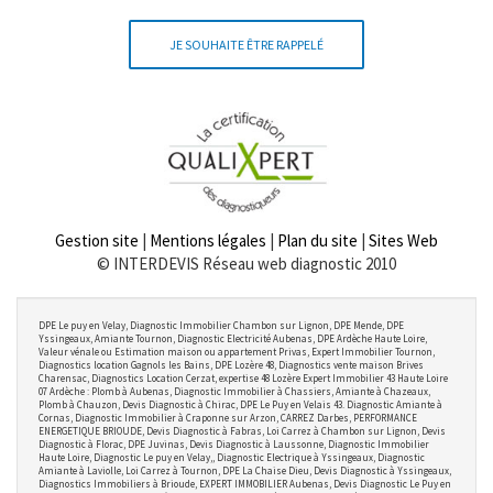
JE SOUHAITE ÊTRE RAPPELÉ
Gestion site
|
Mentions légales
|
Plan du site
|
Sites Web
© INTERDEVIS Réseau web diagnostic 2010
DPE Le puy en Velay, Diagnostic Immobilier Chambon sur Lignon, DPE Mende, DPE
Yssingeaux, Amiante Tournon, Diagnostic Electricité Aubenas, DPE Ardèche Haute Loire,
Valeur vénale ou Estimation maison ou appartement Privas, Expert Immobilier Tournon,
Diagnostics location Gagnols les Bains, DPE Lozère 48, Diagnostics vente maison Brives
Charensac, Diagnostics Location Cerzat, expertise 48 Lozère Expert Immobilier 43 Haute Loire
07 Ardèche : Plomb à Aubenas, Diagnostic Immobilier à Chassiers, Amiante à Chazeaux,
Plomb à Chauzon, Devis Diagnostic à Chirac, DPE Le Puy en Velais 43. Diagnostic Amiante à
Cornas, Diagnostic Immobilier à Craponne sur Arzon, CARREZ Darbes, PERFORMANCE
ENERGETIQUE BRIOUDE, Devis Diagnostic à Fabras, Loi Carrez à Chambon sur Lignon, Devis
Diagnostic à Florac, DPE Juvinas, Devis Diagnostic à Laussonne, Diagnostic Immobilier
Haute Loire, Diagnostic Le puy en Velay,, Diagnostic Electrique à Yssingeaux, Diagnostic
Amiante à Laviolle, Loi Carrez à Tournon, DPE La Chaise Dieu, Devis Diagnostic à Yssingeaux,
Diagnostics Immobiliers à Brioude, EXPERT IMMOBILIER Aubenas, Devis Diagnostic Le Puy en