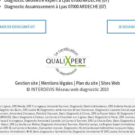
Diagnostic Géomètre expert à Lyas 07000 ARDECHE (07)
Diagnostic Assainissement à Lyas 07000 ARDECHE (07)
NDE DE DEVIS GRATUIT
JE SOUHAI
Gestion site
|
Mentions légales
|
Plan du site
|
Sites Web
© INTERDEVIS Réseau web diagnostic 2010
r Lignon, DPE Mende, DPE Yssingeaux, Amiante Tournon, Diagnostic Electricité Aubenas, DPE Ardèche Haute Lo
Gagnols les Bains, DPE Lozère 48, Diagnostics vente maison Brives Charensac, Diagnostics Location Cerzat, exper
ssiers, Amiante à Chazeaux, Plomb à Chauzon, Devis Diagnostic à Chirac, DPE Le Puy en Velais 43. Diagnostic
OUDE, Devis Diagnostic à Fabras, Loi Carrez à Chambon sur Lignon, Devis Diagnostic à Florac, DPE Juvinas,
ctrique à Yssingeaux, Diagnostic Amiante à Laviolle, Loi Carrez à Tournon, DPE La Chaise Dieu, Devis Diagnostic
elais, DPE La Voulte sur Rhône, Diagnostic Amiante à Tournon, Plomb à Lemps, Le Brignon Expert Immobilier, Lo
on DPE 43, Loi Carrez à Nozières, Evaluation maison, Diagnostics 43, Amiante avant démolition Le puy en Velay,
nostics Immobiliers 48 43, Devis diagnostics Sainte Emilie, Diagnostic Immobilier 07 DPE Lozère, Amiante Sain