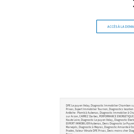
ACCÈS À LA DEMA
DPE Le puy en Velay, Diagnostic Immobilier Chambon su
Privas, Expert Immobilier Tournon, Diagnostics location 
Ardèche : Plomb à Aubenas, Diagnostic Immobilier à Cha
sur Arzon, CARREZ Darbes, PERFORMANCE ENERGETIQUE BRI
Haute Loire, Diagnostic Le puy en Velay,, Diagnostic Ele
EXPERT IMMOBILIER Aubenas, Devis Diagnostic Le Puy en V
Marvejols, Diagnostic à Meyras, Diagnostic Amiante à Oz
Prades, Valeur Vénale DPE Privas, Devis moins cher Diag