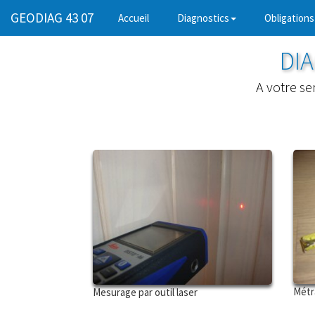
GEODIAG 43 07
(current)
Accueil
Diagnostics
Obligations
DIA
A votre se
Métr
Mesurage par outil laser