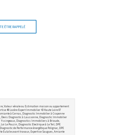
TE ÊTRE RAPPELÉ
ire, Valeur vénale ou Estimation maison ou appartement
tise 48 Lozère Expert Immobilier 43 Haute Loire 07
 Amiante à Cornas, Diagnostic Immobilier à Craponne
 Devis Diagnostic à Laussonne, Diagnostic Immobilier
 à Yssingeaux, Diagnostics Immobiliers à Brioude,
i Le Pouzin, Diagnostic Electrique à Le Teil, DPE
 Diagnostic de Performance énergétique Polignac, DPE
te Eulalie avant travaux, Expertise Saugues, Amiante