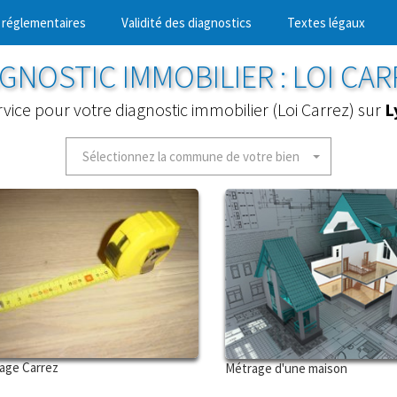
 réglementaires
Validité des diagnostics
Textes légaux
GNOSTIC IMMOBILIER : LOI CA
rvice pour votre diagnostic immobilier (Loi Carrez) sur
L
Sélectionnez la commune de votre bien
age Carrez
Métrage d'une maison