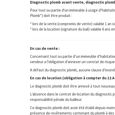
Diagnostic plomb avant vente, diagnostic plomb
Pour tout ou partie d'un immeuble à usage d’habitati
Plomb") doit être produit :
* lors de la vente.(compromis de vente) valable 1 an si
* lors de la location (signature du bail) valable 6 ans
En cas de vente :
Concernant tout ou partie d’un immeuble d’habitation (c
vendeur a l’obligation d’annexer un constat de risqu
A défaut du diagnostic plomb, aucune clause d’exonéra
En cas de location (obligation à compter du 12 A
Le diagnostic plomb doit être annexé à tout nouveau co
L’absence dans le contrat de location du diagnostic
responsabilité pénale du bailleur.
Ce diagnostic plomb doit avoir été établi depuis moin
présence de revêtements contenant du plomb à des conc