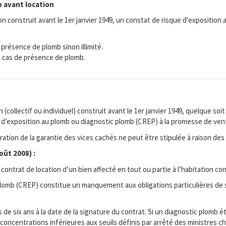
 avant location
on construit avant le 1er janvier 1949, un constat de risque d'expositi
 présence de plomb sinon illimité.
 en cas de présence de plomb.
ollectif ou individuel) construit avant le 1er janvier 1949, quelque soit 
e d’exposition au plomb ou diagnostic plomb (CREP) à la promesse de ven
tion de la garantie des vices cachés ne peut être stipulée à raison des 
oût 2008) :
ntrat de location d’un bien affecté en tout ou partie à l’habitation cons
 plomb (CREP) constitue un manquement aux obligations particulières de 
s de six ans à la date de la signature du contrat. Si un diagnostic plomb
entrations inférieures aux seuils définis par arrêté des ministres charg