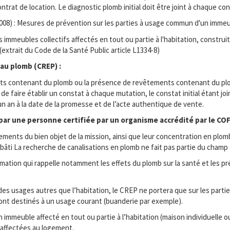
rat de location. Le diagnostic plomb initial doit être joint à chaque con
8) : Mesures de prévention sur les parties à usage commun d'un immeuble 
immeubles collectifs affectés en tout ou partie à l'habitation, construits a
(extrait du Code de la Santé Public article L1334-8)
 au plomb (CREP) :
ents contenant du plomb ou la présence de revêtements contenant du plom
lieu de faire établir un constat à chaque mutation, le constat initial étant 
’un an à la date de la promesse et de l’acte authentique de vente.
 par une personne certifiée par un organisme accrédité par le CO
nts du bien objet de la mission, ainsi que leur concentration en plomb,
âti La recherche de canalisations en plomb ne fait pas partie du champ 
rmation qui rappelle notamment les effets du plomb sur la santé et les 
 des usages autres que l’habitation, le CREP ne portera que sur les partie
sont destinés à un usage courant (buanderie par exemple).
immeuble affecté en tout ou partie à l’habitation (maison individuelle 
e affectées au logement.