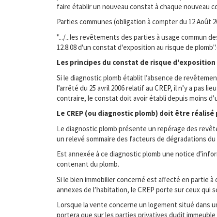
faire établir un nouveau constat à chaque nouveau cont
Parties communes (obligation à compter du 12 Août 200
".../...les revêtements des parties à usage commun des 
12.8.08 d'un constat d'exposition au risque de plomb".
Les principes du constat de risque d'exposition
Si le diagnostic plomb établit l’absence de revêtem
l’arrêté du 25 avril 2006 relatif au CREP, il n’y a pas 
contraire, le constat doit avoir établi depuis moins d
Le CREP (ou diagnostic plomb) doit être réalisé
Le diagnostic plomb présente un repérage des revêteme
un relevé sommaire des facteurs de dégradations du b
Est annexée à ce diagnostic plomb une notice d’info
contenant du plomb.
Si le bien immobilier concerné est affecté en partie à
annexes de l’habitation, le CREP porte sur ceux qui 
Lorsque la vente concerne un logement situé dans un 
portera que sur les parties privatives dudit immeubl