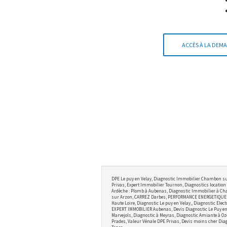
ACCÈS À LA DEMA
DPE Le puy en Velay, Diagnostic Immobilier Chambon su
Privas, Expert Immobilier Tournon, Diagnostics location 
Ardèche : Plomb à Aubenas, Diagnostic Immobilier à Cha
sur Arzon, CARREZ Darbes, PERFORMANCE ENERGETIQUE BRI
Haute Loire, Diagnostic Le puy en Velay,, Diagnostic Ele
EXPERT IMMOBILIER Aubenas, Devis Diagnostic Le Puy en V
Marvejols, Diagnostic à Meyras, Diagnostic Amiante à Oz
Prades, Valeur Vénale DPE Privas, Devis moins cher Diag