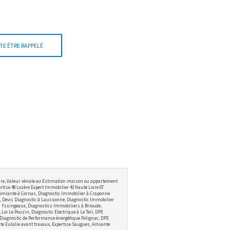
TE ÊTRE RAPPELÉ
ire, Valeur vénale ou Estimation maison ou appartement
tise 48 Lozère Expert Immobilier 43 Haute Loire 07
 Amiante à Cornas, Diagnostic Immobilier à Craponne
 Devis Diagnostic à Laussonne, Diagnostic Immobilier
 à Yssingeaux, Diagnostics Immobiliers à Brioude,
i Le Pouzin, Diagnostic Electrique à Le Teil, DPE
 Diagnostic de Performance énergétique Polignac, DPE
te Eulalie avant travaux, Expertise Saugues, Amiante