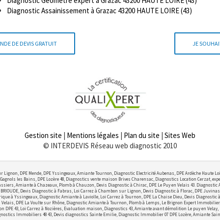
Diagnostic Géomètre expert à Grazac 43200 HAUTE LOIRE (43)
Diagnostic Assainissement à Grazac 43200 HAUTE LOIRE (43)
NDE DE DEVIS GRATUIT
JE SOUHAI
Gestion site
|
Mentions légales
|
Plan du site
|
Sites Web
© INTERDEVIS Réseau web diagnostic 2010
r Lignon, DPE Mende, DPE Yssingeaux, Amiante Tournon, Diagnostic Electricité Aubenas, DPE Ardèche Haute Lo
Gagnols les Bains, DPE Lozère 48, Diagnostics vente maison Brives Charensac, Diagnostics Location Cerzat, exper
ssiers, Amiante à Chazeaux, Plomb à Chauzon, Devis Diagnostic à Chirac, DPE Le Puy en Velais 43. Diagnostic
OUDE, Devis Diagnostic à Fabras, Loi Carrez à Chambon sur Lignon, Devis Diagnostic à Florac, DPE Juvinas,
ctrique à Yssingeaux, Diagnostic Amiante à Laviolle, Loi Carrez à Tournon, DPE La Chaise Dieu, Devis Diagnostic
elais, DPE La Voulte sur Rhône, Diagnostic Amiante à Tournon, Plomb à Lemps, Le Brignon Expert Immobilier, Lo
on DPE 43, Loi Carrez à Nozières, Evaluation maison, Diagnostics 43, Amiante avant démolition Le puy en Velay,
nostics Immobiliers 48 43, Devis diagnostics Sainte Emilie, Diagnostic Immobilier 07 DPE Lozère, Amiante Sain