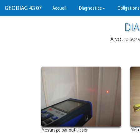
GEODIAG 43 07
(current)
Accueil
Diagnostics
Obligations
DIA
A votre ser
Métr
Mesurage par outil laser