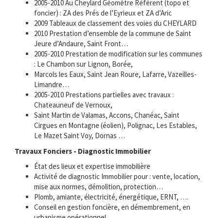
2005-2010 Au Cheylard Géomètre Référent (topo et
foncier) : ZA des Prés de l’Eyrieux et ZA d’Aric
2009 Tableaux de classement des voies du CHEYLARD
2010 Prestation d’ensemble de la commune de Saint
Jeure d’Andaure, Saint Front…
2005-2010 Prestation de modification sur les communes
: Le Chambon sur Lignon, Borée,
Marcols les Eaux, Saint Jean Roure, Lafarre, Vazeilles-
Limandre…
2005-2010 Prestations partielles avec travaux :
Chateauneuf de Vernoux,
Saint Martin de Valamas, Accons, Chanéac, Saint
Cirgues en Montagne (éolien), Polignac, Les Estables,
Le Mazet Saint Voy, Dornas …
Travaux Fonciers - Diagnostic Immobilier
État des lieux et expertise immobilière
Activité de diagnostic Immobilier pour : vente, location,
mise aux normes, démolition, protection…
Plomb, amiante, électricité, énergétique, ERNT, ….
Conseil en gestion foncière, en démembrement, en
urbanisme opérationnel…