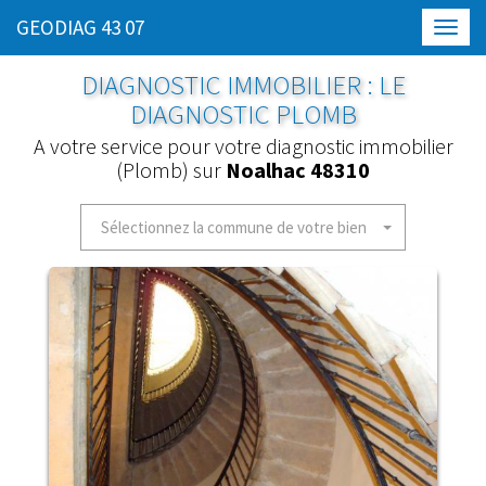
GEODIAG 43 07
Toggl
navig
DIAGNOSTIC IMMOBILIER : LE
DIAGNOSTIC PLOMB
A votre service pour votre diagnostic immobilier
(Plomb) sur
Noalhac 48310
Sélectionnez la commune de votre bien