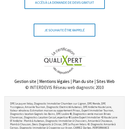
ACCÈS À LA DEMANDE DE DEVIS GRATUIT
JE SOUHAITE ÊTRE RAPPELÉ
Gestion site
|
Mentions légales
|
Plan du site
|
Sites Web
© INTERDEVIS Réseau web diagnostic 2010
DPE Le puy en Velay, Diagnostic Immobilier Chambon sur Lignon, DPE Mende, DPE
Yssingeaux, Amiante Tournon, Diagnostic Electricité Aubenas, DPE Ardèche Haute Loire,
Valeur vénale ou Estimation maison ou appartement Privas, Expert Immobilier Tournon,
Diagnostics location Gagnols les Bains, DPE Lozère 48, Diagnostics vente maison Brives
Charensac, Diagnostics Location Cerzat, expertise 48 Lozère Expert Immobilier 43 Haute Loire
07 Ardèche : Plomb à Aubenas, Diagnostic Immobilier à Chassiers, Amiante à Chazeaux,
Plomb à Chauzon, Devis Diagnostic à Chirac, DPE Le Puy en Velais 43. Diagnostic Amiante à
Cornas, Diagnostic Immobilier à Craponne sur Arzon, CARREZ Darbes, PERFORMANCE