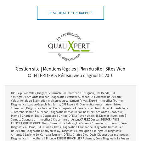
JE SOUHAITE ÊTRE RAPPELÉ
Gestion site
|
Mentions légales
|
Plan du site
|
Sites Web
© INTERDEVIS Réseau web diagnostic 2010
DPE Le puy en Velay, Diagnostic Immobilier Chambon sur Lignon, DPE Mende, DPE
Yssingeaux, Amiante Tournon, Diagnostic Electricité Aubenas, DPE Ardèche Haute Loire,
Valeur vénale ou Estimation maison ou appartement Privas, Expert Immobilier Tournon,
Diagnostics location Gagnols les Bains, DPE Lozère 48, Diagnostics vente maison Brives
Charensac, Diagnostics Location Cerzat, expertise 48 Lozère Expert Immobilier 43 Haute Loire
07 Ardèche : Plomb à Aubenas, Diagnostic Immobilier à Chassiers, Amiante à Chazeaux,
Plomb à Chauzon, Devis Diagnostic à Chirac, DPE Le Puy en Velais 43. Diagnostic Amiante à
Cornas, Diagnostic Immobilier à Craponne sur Arzon, CARREZ Darbes, PERFORMANCE
ENERGETIQUE BRIOUDE, Devis Diagnostic à Fabras, Loi Carrez à Chambon sur Lignon, Devis
Diagnostic à Florac, DPE Juvinas, Devis Diagnostic à Laussonne, Diagnostic Immobilier
Haute Loire, Diagnostic Le puy en Velay,, Diagnostic Electrique à Yssingeaux, Diagnostic
Amiante à Laviolle, Loi Carrez à Tournon, DPE La Chaise Dieu, Devis Diagnostic à Yssingeaux,
Diagnostics Immobiliers à Brioude, EXPERT IMMOBILIER Aubenas, Devis Diagnostic Le Puy en