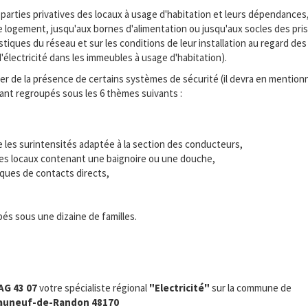
parties privatives des locaux à usage d'habitation et leurs dépendances
ue logement, jusqu'aux bornes d'alimentation ou jusqu'aux socles des pr
iques du réseau et sur les conditions de leur installation au regard des 
re d'électricité dans les immeubles à usage d'habitation).
 de la présence de certains systèmes de sécurité (il devra en mentionne
tant regroupés sous les 6 thèmes suivants :
e les surintensités adaptée à la section des conducteurs,
s des locaux contenant une baignoire ou une douche,
sques de contacts directs,
és sous une dizaine de familles.
AG 43 07
votre spécialiste régional
"Electricité"
sur la commune de
auneuf-de-Randon 48170