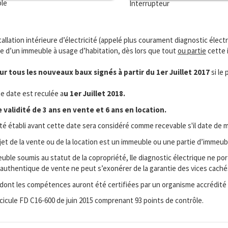
ble
Interrupteur
stallation intérieure d’électricité (appelé plus courament diagnostic électr
ie d’un immeuble à usage d’habitation, dès lors que tout
ou partie
cette i
r tous les nouveaux baux signés à partir du 1er Juillet 2017
si le
te date est reculée a
u 1er Juillet 2018.
validité de 3 ans en vente et 6 ans en location.
ité établi avant cette date sera considéré comme recevable s'il date de m
bjet de la vente ou de la location est un immeuble ou une partie d’immeub
ble soumis au statut de la copropriété, lle diagnostic électrique ne port
cte authentique de vente ne peut s’exonérer de la garantie des vices cac
 dont les compétences auront été certifiées par un organisme accrédité
ascicule FD C16-600 de juin 2015 comprenant 93 points de contrôle.