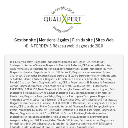
Gestion site
|
Mentions légales
|
Plan du site
|
Sites Web
© INTERDEVIS Réseau web diagnostic 2010
DPE Le puy en Velay, Diagnostic Immobilier Chambon sur Lignon, DPE Mende, DPE
Yssingeaux, Amiante Tournon, Diagnostic Electricité Aubenas, DPE Ardèche Haute Loire,
Valeur vénale ou Estimation maison ou appartement Privas, Expert Immobilier Tournon,
Diagnostics location Gagnols les Bains, DPE Lozère 48, Diagnostics vente maison Brives
Charensac, Diagnostics Location Cerzat, expertise 48 Lozère Expert Immobilier 43 Haute Loire
07 Ardèche : Plomb à Aubenas, Diagnostic Immobilier à Chassiers, Amiante à Chazeaux,
Plomb à Chauzon, Devis Diagnostic à Chirac, DPE Le Puy en Velais 43. Diagnostic Amiante à
Cornas, Diagnostic Immobilier à Craponne sur Arzon, CARREZ Darbes, PERFORMANCE
ENERGETIQUE BRIOUDE, Devis Diagnostic à Fabras, Loi Carrez à Chambon sur Lignon, Devis
Diagnostic à Florac, DPE Juvinas, Devis Diagnostic à Laussonne, Diagnostic Immobilier
Haute Loire, Diagnostic Le puy en Velay,, Diagnostic Electrique à Yssingeaux, Diagnostic
Amiante à Laviolle, Loi Carrez à Tournon, DPE La Chaise Dieu, Devis Diagnostic à Yssingeaux,
Diagnostics Immobiliers à Brioude, EXPERT IMMOBILIER Aubenas, Devis Diagnostic Le Puy en
Velais, DPE La Voulte sur Rhône, Diagnostic Amiante à Tournon, Plomb à Lemps, Le Brignon
Expert Immobilier, Loi Le Pouzin, Diagnostic Electrique à Le Teil, DPE Marvejols, Diagnostic à
Meyras, Diagnostic Amiante à Ozon DPE 43, Loi Carrez à Nozières, Evaluation maison,
Diagnostics 43, Amiante avant démolition Le puy en Velay, Diagnostic de Performance
énergétique Polignac, DPE Prades, Valeur Vénale DPE Privas, Devis moins cher Diagnostics
Immobiliers 48 43, Devis diagnostics Sainte Emilie, Diagnostic Immobilier 07 DPE Lozère,
Amiante Sainte Eulalie avant travaux, Expertise Saugues, Amiante Tence.